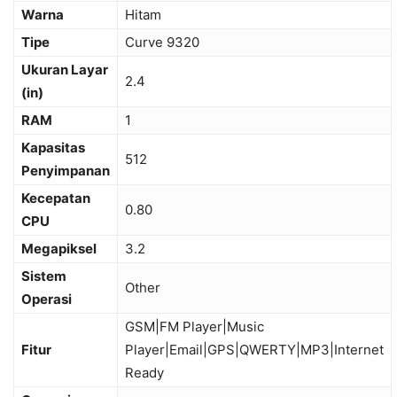
Warna
Hitam
Tipe
Curve 9320
Ukuran Layar
2.4
(in)
RAM
1
Kapasitas
512
Penyimpanan
Kecepatan
0.80
CPU
Megapiksel
3.2
Sistem
Other
Operasi
GSM|FM Player|Music
Fitur
Player|Email|GPS|QWERTY|MP3|Internet
Ready