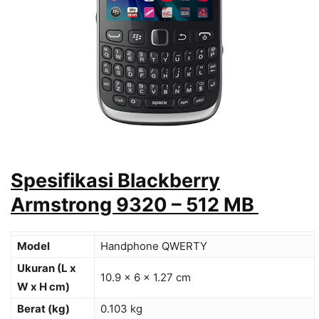
Spesifikasi Blackberry
Armstrong 9320 – 512 MB
Model
Handphone QWERTY
Ukuran (L x
10.9 x 6 x 1.27 cm
W x H cm)
Berat (kg)
0.103 kg