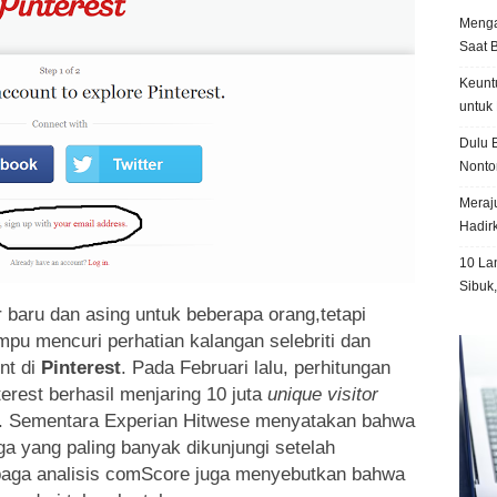
Menga
Saat 
Keunt
untuk 
Dulu B
Nonto
Meraju
Hadir
10 La
Sibuk
aru dan asing untuk beberapa orang,tetapi
mpu mencuri perhatian kalangan selebriti dan
nt di
Pinterest
. Pada Februari lalu, perhitungan
rest berhasil menjaring 10 juta
unique visitor
at. Sementara Experian Hitwese menyatakan bahwa
iga yang paling banyak dikunjungi setelah
baga analisis comScore juga menyebutkan bahwa