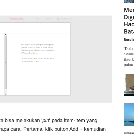
Mer
Digi
Had
Bat
Rusdi
“Dulu 
Sekar
Bagi 
pulau 
ta bisa melakukan ‘
pin
‘ pada item-item yang
rapa cara. Pertama, klik button Add + kemudian