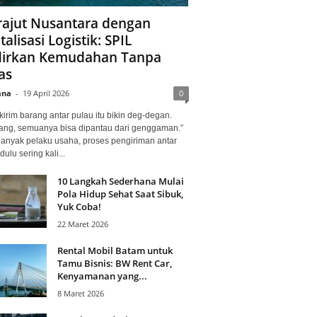
ajut Nusantara dengan
talisasi Logistik: SPIL
irkan Kemudahan Tanpa
as
ana
-
19 April 2026
0
kirim barang antar pulau itu bikin deg-degan.
ang, semuanya bisa dipantau dari genggaman.”
banyak pelaku usaha, proses pengiriman antar
dulu sering kali...
10 Langkah Sederhana Mulai
Pola Hidup Sehat Saat Sibuk,
Yuk Coba!
22 Maret 2026
Rental Mobil Batam untuk
Tamu Bisnis: BW Rent Car,
Kenyamanan yang...
8 Maret 2026