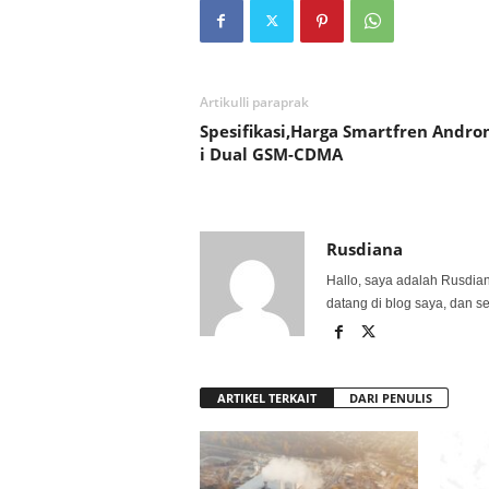
Artikulli paraprak
Spesifikasi,Harga Smartfren Andro
i Dual GSM-CDMA
Rusdiana
Hallo, saya adalah Rusdia
datang di blog saya, dan s
ARTIKEL TERKAIT
DARI PENULIS