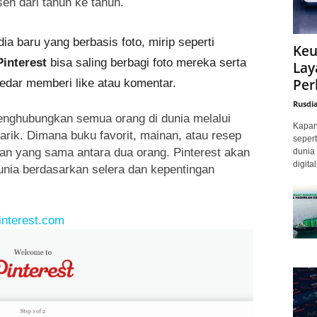
sen dari tahun ke tahun.
a baru yang berbasis foto, mirip seperti
Keu
Pinterest
bisa saling berbagi foto mereka serta
Lay
Per
edar memberi like atau komentar.
Rusdi
nghubungkan semua orang di dunia melalui
Kapan 
rik. Dimana buku favorit, mainan, atau resep
sepert
n yang sama antara dua orang. Pinterest akan
dunia 
digita
nia berdasarkan selera dan kepentingan
interest.com