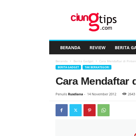
C
i
u
n
g
t
i
BERANDA
REVIEW
BERITA G
p
s
Beranda
Berita Gadget
Cara Mendaftar di Pinter
™
BERITA GADGET
TAK BERKATEGORI
Cara Mendaftar d
Penulis
Rusdiana
-
14 November 2012
2643