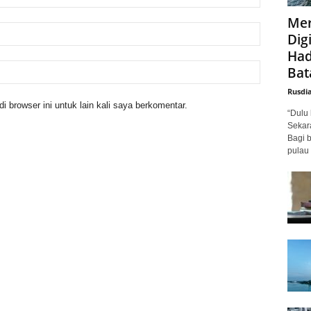
Mer
Digi
Had
Bat
Rusdi
 browser ini untuk lain kali saya berkomentar.
“Dulu 
Sekar
Bagi 
pulau 