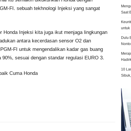
Menga
GM-FI. sebuah tekhnologi Injeksi yang sangat
Saat 
Keunt
untuk 
onda Injeksi kita juga ikut menjaga lingkungan
Dulu B
adukan antara kecerdasan sensor O2 dan
Nonto
gi PGM-FI untuk mengendalikan kadar gas buang
Meraju
90%, sesuai dengan standar regulasi EURO 3.
Hadir
10 La
erbaik Cuma Honda
Sibuk