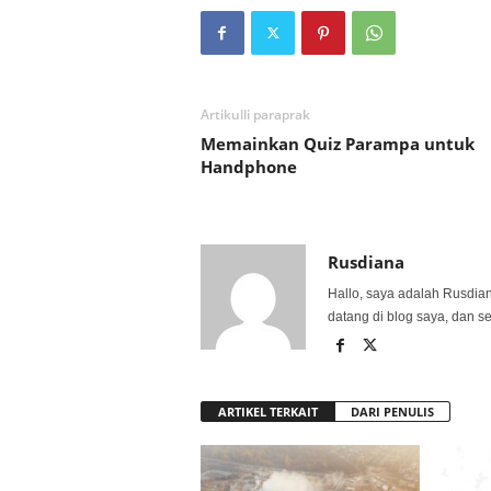
Artikulli paraprak
Memainkan Quiz Parampa untuk
Handphone
Rusdiana
Hallo, saya adalah Rusdia
datang di blog saya, dan s
ARTIKEL TERKAIT
DARI PENULIS