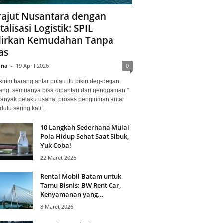
ajut Nusantara dengan
talisasi Logistik: SPIL
irkan Kemudahan Tanpa
as
ana
-
19 April 2026
0
kirim barang antar pulau itu bikin deg-degan.
ang, semuanya bisa dipantau dari genggaman.”
banyak pelaku usaha, proses pengiriman antar
dulu sering kali...
10 Langkah Sederhana Mulai
Pola Hidup Sehat Saat Sibuk,
Yuk Coba!
22 Maret 2026
Rental Mobil Batam untuk
Tamu Bisnis: BW Rent Car,
Kenyamanan yang...
8 Maret 2026