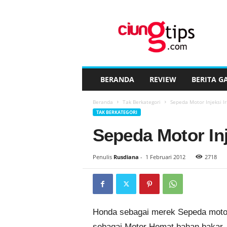
C
i
u
n
g
t
i
BERANDA
REVIEW
BERITA G
p
s
Beranda
Tak Berkategori
Sepeda Motor Injeksi 
™
TAK BERKATEGORI
Sepeda Motor In
Penulis
Rusdiana
-
1 Februari 2012
2718
Honda sebagai merek Sepeda motor
sebagai Motor Hemat bahan bakar.