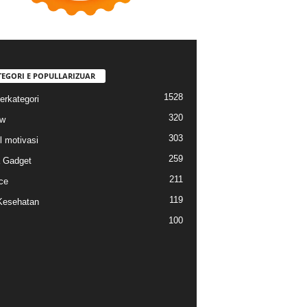
TEGORI E POPULLARIZUAR
1528
erkategori
320
ew
303
l motivasi
259
a Gadget
211
ce
119
Kesehatan
100