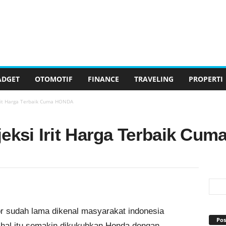
ADGET
OTOMOTIF
FINANCE
TRAVELING
PROPERTI
Irit Harga Terbaik Cuma HONDA
jeksi Irit Harga Terbaik Cu
 sudah lama dikenal masyarakat indonesia
Pos
 hal itu semakin dikukuhkan Honda dengan