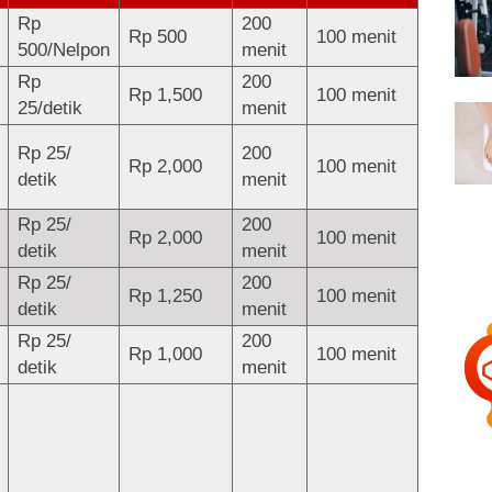
Rp
200
Rp 500
100 menit
500/Nelpon
menit
Rp
200
Rp 1,500
100 menit
25/detik
menit
Rp 25/
200
Rp 2,000
100 menit
detik
menit
Rp 25/
200
Rp 2,000
100 menit
detik
menit
Rp 25/
200
Rp 1,250
100 menit
detik
menit
Rp 25/
200
Rp 1,000
100 menit
detik
menit