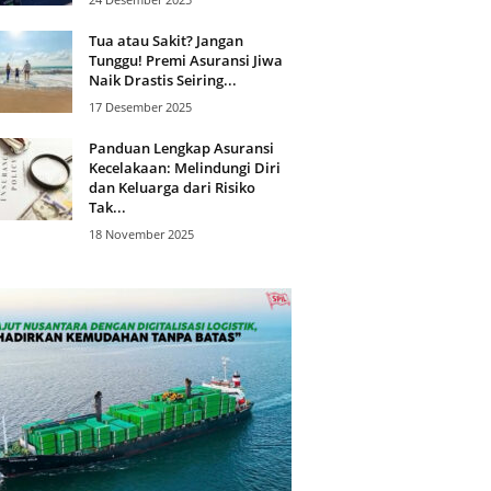
Tua atau Sakit? Jangan
Tunggu! Premi Asuransi Jiwa
Naik Drastis Seiring...
17 Desember 2025
Panduan Lengkap Asuransi
Kecelakaan: Melindungi Diri
dan Keluarga dari Risiko
Tak...
18 November 2025