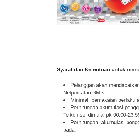
Syarat dan Ketentuan untuk men
Pelanggan akan mendapatkan 
Nelpon atau SMS.
Minimal pemakaian berlaku a
Perhitungan akumulasi pengg
Telkomsel dimulai pk 00:00-23:5
Perhitungan akumulasi pengg
pada: