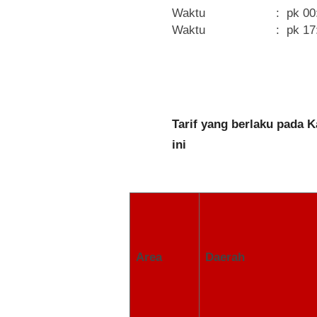
Waktu : pk 00:00
Waktu : pk 17:00
Tarif yang berlaku pada 
ini
Area
Daerah