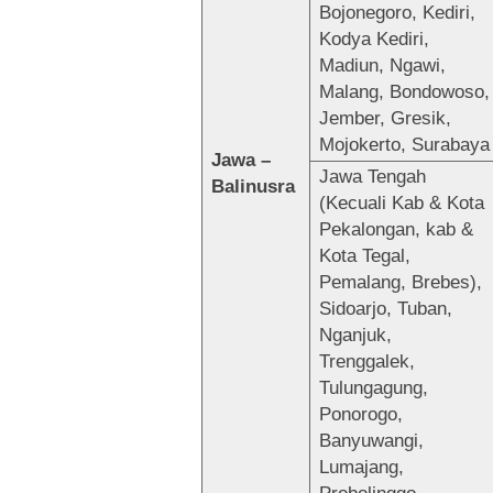
Bojonegoro, Kediri,
Kodya Kediri,
Madiun, Ngawi,
Malang, Bondowoso,
Jember, Gresik,
Mojokerto, Surabaya
Jawa –
Jawa Tengah
Balinusra
(Kecuali Kab & Kota
Pekalongan, kab &
Kota Tegal,
Pemalang, Brebes),
Sidoarjo, Tuban,
Nganjuk,
Trenggalek,
Tulungagung,
Ponorogo,
Banyuwangi,
Lumajang,