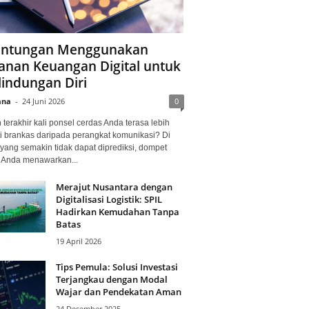
ntungan Menggunakan
anan Keuangan Digital untuk
lindungan Diri
ana
-
24 Juni 2026
0
terakhir kali ponsel cerdas Anda terasa lebih
i brankas daripada perangkat komunikasi? Di
yang semakin tidak dapat diprediksi, dompet
l Anda menawarkan...
Merajut Nusantara dengan
Digitalisasi Logistik: SPIL
Hadirkan Kemudahan Tanpa
Batas
19 April 2026
Tips Pemula: Solusi Investasi
Terjangkau dengan Modal
Wajar dan Pendekatan Aman
24 Desember 2025