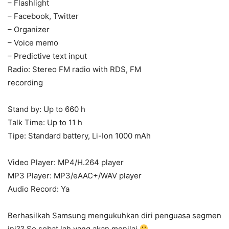
– Flashlight
– Facebook, Twitter
– Organizer
– Voice memo
– Predictive text input
Radio: Stereo FM radio with RDS, FM
recording
Stand by: Up to 660 h
Talk Time: Up to 11 h
Tipe: Standard battery, Li-Ion 1000 mAh
Video Player: MP4/H.264 player
MP3 Player: MP3/eAAC+/WAV player
Audio Record: Ya
Berhasilkah Samsung mengukuhkan diri penguasa segmen
ini?? So sobat lah yang akan menilai