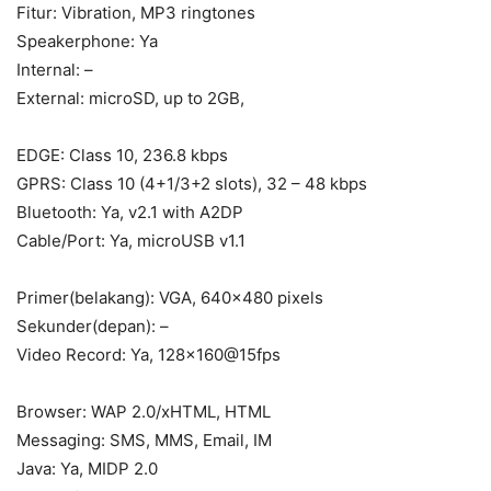
Fitur: Vibration, MP3 ringtones
Speakerphone: Ya
Internal: –
External: microSD, up to 2GB,
EDGE: Class 10, 236.8 kbps
GPRS: Class 10 (4+1/3+2 slots), 32 – 48 kbps
Bluetooth: Ya, v2.1 with A2DP
Cable/Port: Ya, microUSB v1.1
Primer(belakang): VGA, 640×480 pixels
Sekunder(depan): –
Video Record: Ya, 128×160@15fps
Browser: WAP 2.0/xHTML, HTML
Messaging: SMS, MMS, Email, IM
Java: Ya, MIDP 2.0