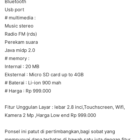
Bluetooth
Usb port
# multimedia :
Music stereo
Radio FM (rds)
Perekam suara
Java midp 2.0
# memory :
Internal : 20 MB
Eksternal : Micro SD card up to 4GB
# Baterai : Li-ion 900 mah
# Harga : Rp 999.000
Fitur Unggulan Layar : lebar 2.8 inci,Touchscreen, Wifi,
Kamera 2 Mp ,Harga Low end Rp 999.000
Ponsel ini patut di pertimbangkan,bagi sobat yang
mempunyai dana terbatas di bawah satu juta dengan fitur