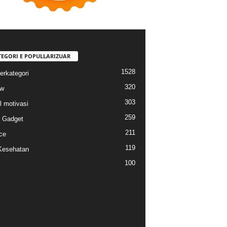
TEGORI E POPULLARIZUAR
1528
erkategori
320
ew
303
l motivasi
259
a Gadget
211
ce
119
Kesehatan
100