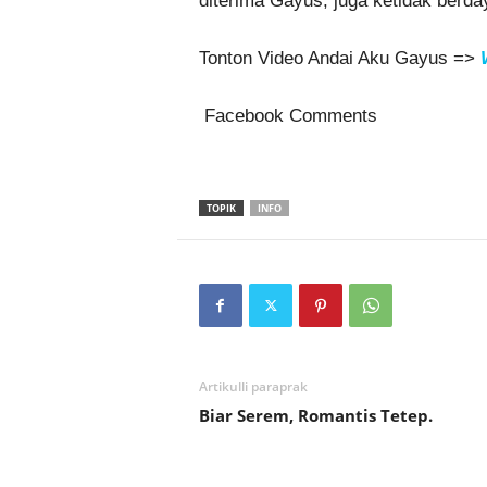
diterima Gayus, juga ketidak berda
Tonton Video Andai Aku Gayus =>
Facebook Comments
TOPIK
INFO
Artikulli paraprak
Biar Serem, Romantis Tetep.