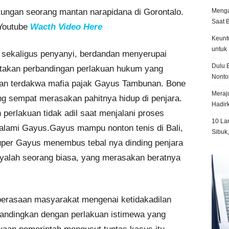
Menga
tungan seorang mantan narapidana di Gorontalo.
Saat 
 Youtube
Wacth Video Here
Keunt
untuk 
a sekaligus penyanyi, berdandan menyerupai
Dulu B
takan perbandingan perlakuan hukum yang
Nonto
ngan terdakwa mafia pajak Gayus Tambunan. Bone
Meraju
ng sempat merasakan pahitnya hidup di penjara.
Hadir
erlakuan tidak adil saat menjalani proses
10 La
alami Gayus.Gayus mampu nonton tenis di Bali,
Sibuk
uper Gayus menembus tebal nya dinding penjara
alah seorang biasa, yang merasakan beratnya
 perasaan masyarakat mengenai ketidakadilan
bandingkan dengan perlakuan istimewa yang