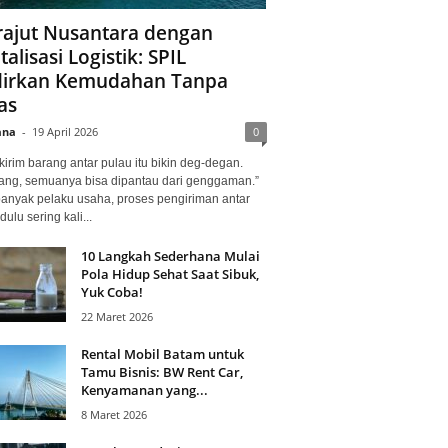
ajut Nusantara dengan
talisasi Logistik: SPIL
irkan Kemudahan Tanpa
as
ana
-
19 April 2026
0
kirim barang antar pulau itu bikin deg-degan.
ang, semuanya bisa dipantau dari genggaman.”
banyak pelaku usaha, proses pengiriman antar
dulu sering kali...
10 Langkah Sederhana Mulai
Pola Hidup Sehat Saat Sibuk,
Yuk Coba!
22 Maret 2026
Rental Mobil Batam untuk
Tamu Bisnis: BW Rent Car,
Kenyamanan yang...
8 Maret 2026