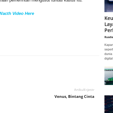
yaan pemerintah mengusut tuntas kasus itu.
Wacth Video Here
Keu
Lay
Per
Rusdi
Kapan 
sepert
dunia 
digita
Artikulli tjetër
Venus, Bintang Cinta