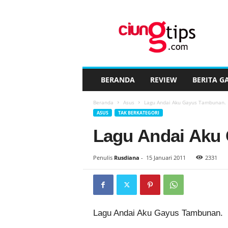
C
i
u
n
g
t
i
BERANDA
REVIEW
BERITA G
p
s
Beranda
Asus
Lagu Andai Aku Gayus Tambunan.
™
ASUS
TAK BERKATEGORI
Lagu Andai Aku
Penulis
Rusdiana
-
15 Januari 2011
2331
Lagu Andai Aku Gayus Tambunan.