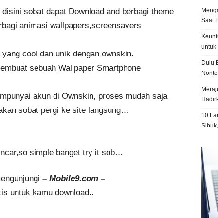
Menga
 disini sobat dapat Download and berbagi theme
Saat 
rbagi animasi wallpapers,screensavers
Keunt
untuk 
 yang cool dan unik dengan ownskin.
Dulu B
embuat sebuah Wallpaper Smartphone
Nonto
Meraju
mpunyai akun di Ownskin, proses mudah saja
Hadir
ilakan sobat pergi ke site langsung…
10 La
Sibuk
ncar,so simple banget try it sob…
 mengunjungi
– Mobile9.com –
tis untuk kamu download..