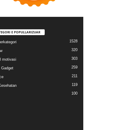
TEGORI E POPULLARIZUAR
1528
erkategori
320
ew
303
l motivasi
259
a Gadget
211
ce
119
Kesehatan
100