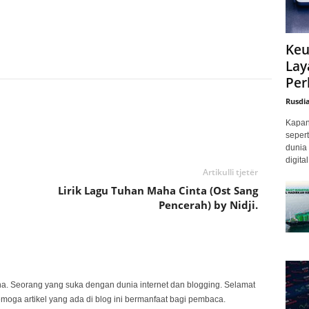
Keu
Lay
Per
Rusdi
Kapan 
sepert
dunia 
digita
Artikulli tjetër
Lirik Lagu Tuhan Maha Cinta (Ost Sang
Pencerah) by Nidji.
na. Seorang yang suka dengan dunia internet dan blogging. Selamat
emoga artikel yang ada di blog ini bermanfaat bagi pembaca.