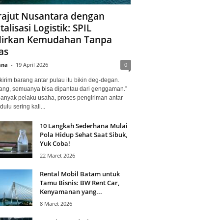
ajut Nusantara dengan
talisasi Logistik: SPIL
irkan Kemudahan Tanpa
as
ana
-
19 April 2026
0
kirim barang antar pulau itu bikin deg-degan.
ang, semuanya bisa dipantau dari genggaman.”
banyak pelaku usaha, proses pengiriman antar
dulu sering kali...
10 Langkah Sederhana Mulai
Pola Hidup Sehat Saat Sibuk,
Yuk Coba!
22 Maret 2026
Rental Mobil Batam untuk
Tamu Bisnis: BW Rent Car,
Kenyamanan yang...
8 Maret 2026