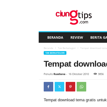
C
i
u
n
g
t
i
BERANDA
REVIEW
BERITA G
p
s
Beranda
Tak Berkategori
Tempat download tema 
™
TAK BERKATEGORI
Tempat download
Penulis
Rusdiana
-
16 Oktober 2010
3856
Tempat download tema gratis untuk