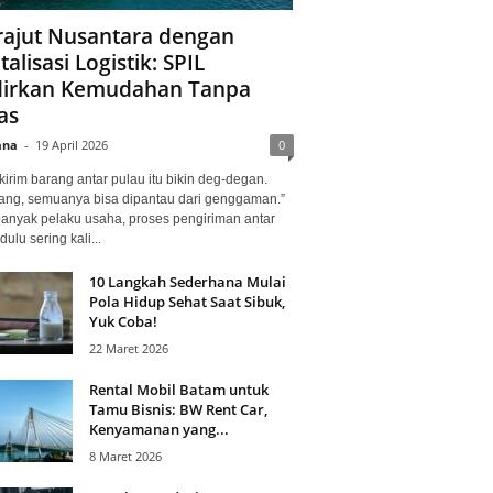
ajut Nusantara dengan
talisasi Logistik: SPIL
irkan Kemudahan Tanpa
as
ana
-
19 April 2026
0
kirim barang antar pulau itu bikin deg-degan.
ang, semuanya bisa dipantau dari genggaman.”
banyak pelaku usaha, proses pengiriman antar
dulu sering kali...
10 Langkah Sederhana Mulai
Pola Hidup Sehat Saat Sibuk,
Yuk Coba!
22 Maret 2026
Rental Mobil Batam untuk
Tamu Bisnis: BW Rent Car,
Kenyamanan yang...
8 Maret 2026