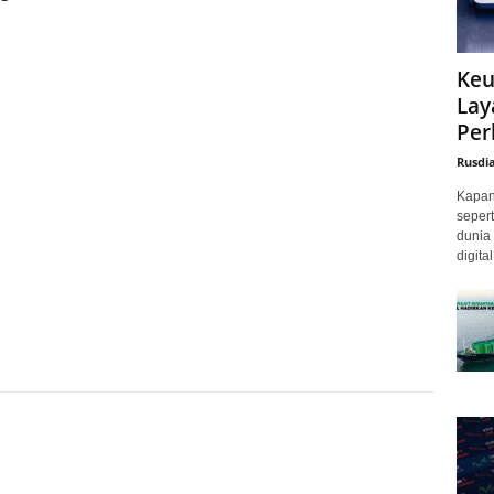
Keu
Lay
Per
Rusdi
Kapan 
sepert
dunia 
digita