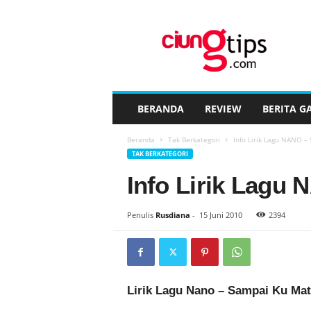
C
i
u
n
g
t
i
BERANDA
REVIEW
BERITA G
p
s
Beranda
Tak Berkategori
Info Lirik Lagu NANO –
™
TAK BERKATEGORI
Info Lirik Lagu
Penulis
Rusdiana
-
15 Juni 2010
2394
Lirik Lagu Nano – Sampai Ku Mat