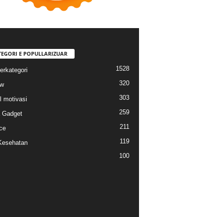
TEGORI E POPULLARIZUAR
1528
erkategori
320
ew
303
l motivasi
259
a Gadget
211
ce
119
Kesehatan
100