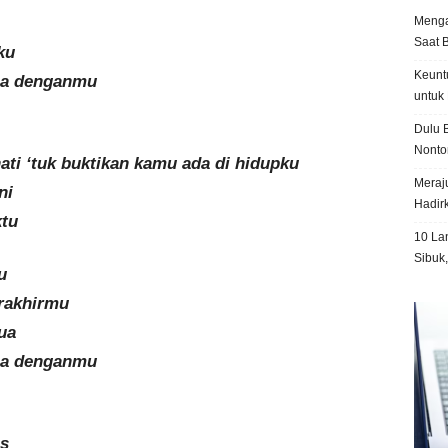
Menga
Saat 
ku
Keunt
ma denganmu
untuk 
Dulu B
Nonto
ati ‘tuk buktikan kamu ada di hidupku
Meraju
ni
Hadir
ktu
10 La
Sibuk
u
erakhirmu
ua
ma denganmu
s