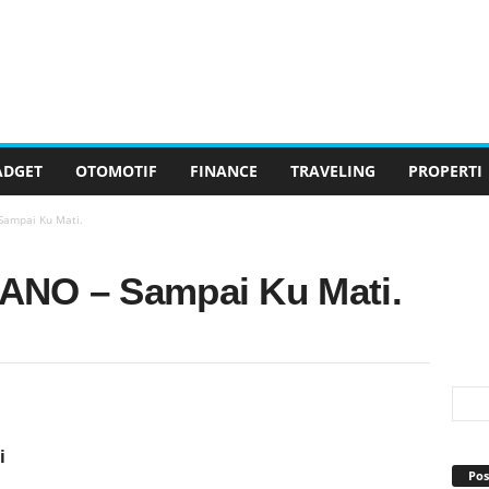
ADGET
OTOMOTIF
FINANCE
TRAVELING
PROPERTI
 Sampai Ku Mati.
 NANO – Sampai Ku Mati.
i
Pos