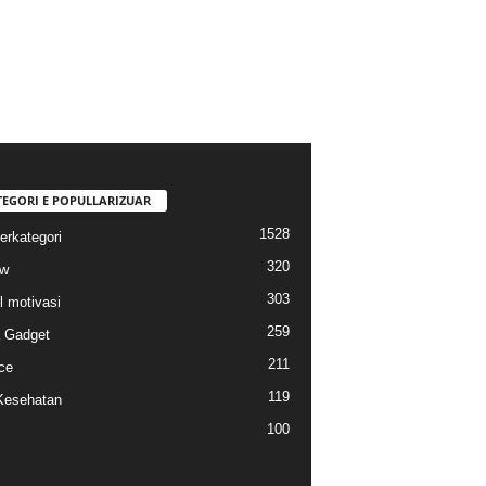
TEGORI E POPULLARIZUAR
1528
erkategori
320
ew
303
l motivasi
259
a Gadget
211
ce
119
Kesehatan
100