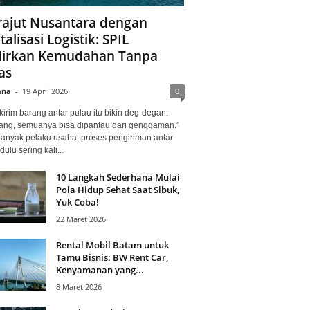
ajut Nusantara dengan
talisasi Logistik: SPIL
irkan Kemudahan Tanpa
as
ana
-
19 April 2026
0
kirim barang antar pulau itu bikin deg-degan.
ang, semuanya bisa dipantau dari genggaman.”
banyak pelaku usaha, proses pengiriman antar
dulu sering kali...
10 Langkah Sederhana Mulai
Pola Hidup Sehat Saat Sibuk,
Yuk Coba!
22 Maret 2026
Rental Mobil Batam untuk
Tamu Bisnis: BW Rent Car,
Kenyamanan yang...
8 Maret 2026