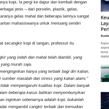
ya kopi, Ia pergi ke dapur dan kembali dengan
rbagai jenis – dari porselin, plastik, gelas,
antaranya gelas mahal dan beberapa lainnya sangat
Keu
Lay
antan mahasiswanya untuk menuang sendiri
Per
Rusdi
secangkir kopi di tangan, professor itu
Kapan 
sepert
dunia 
digita
gkir yang indah dan mahal telah diambil, yang
n yang murah saja.
menginginkan hanya yang terbaik bagi diri kalian,
i sumber masalah dan stress yang kalian alami.”
i tidak mempengaruhi kualitas kopi. Dalam banyak
 dalam beberapa kasus bahkan menyembunyikan
an inginkan sebenarnya adalah kopi, bukanlah
adar mengambil cangkir terbaik dan kemudian