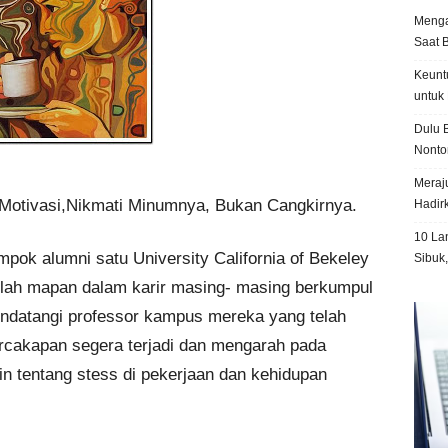
Menga
Saat 
Keunt
untuk 
Dulu B
Nonto
Meraju
 Motivasi,Nikmati Minumnya, Bukan Cangkirnya.
Hadir
10 La
pok alumni satu University California of Bekeley
Sibuk
elah mapan dalam karir masing- masing berkumpul
ndatangi professor kampus mereka yang telah
ercakapan segera terjadi dan mengarah pada
n tentang stess di pekerjaan dan kehidupan