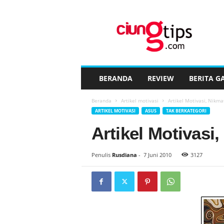
C
i
u
n
g
t
i
BERANDA
REVIEW
BERITA G
p
s
Beranda
Artikel motivasi
Artikel Motivasi, Nikm
™
ARTIKEL MOTIVASI
ASUS
TAK BERKATEGORI
Artikel Motivas
Penulis
Rusdiana
-
7 Juni 2010
3127