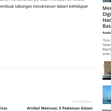
membuat tabungan kesuksesan dalam kehidupan
Mer
Digi
Had
Bat
Rusdi
“Dulu 
Sekar
Bagi 
pulau 
Artikulli tjetër
itas
Artikel Motivasi, 5 Pedoman dalam