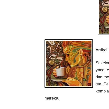
Artikel
Sekelom
yang t
dan me
tua. P
komplai
mereka.