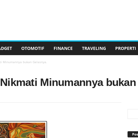
ADGET
OTOMOTIF
FINANCE
TRAVELING
PROPERTI
ati Minumannya bukan Gelasnya.
i, Nikmati Minumannya bukan
Pos