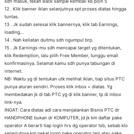
sdh masuk, tekan Back sampai kembali ke poin 5
12 . Klik banner iklan selanjutnya spt proses diatas hingga
tuntas.
13 . Jk sudah selesai klik bannernya, klik tab Earnings,
loading…
14 . Nah keliatan duitmu sdh ngumpul brp.
15 . Jk Earnings-mu sdh mencapai target yg ditentukan,
klik Redemption, lalu pilih Free Member, tunggu email
konfirmasinya. Selamat kamu sdh punya tabungan di
internet.
NB: Waktu yg di tentukan utk melihat iklan, tiap situs PTC
punya aturan sendiri. Proses klik inbox = diatas. Yg
membedakan jk di tab PTC yg di klik banner, tp di inbox
link-nya.
INGAT: Cara diatas adl cara menjalankan Bisnis PTC dr
HANDPHONE bukan dr KOMPUTER, jd jk km daftar pake
operator A berarti tiap login hrs dg operator tsb, sebab klo
selanjutnya km nekat login pake operator lain atau pake