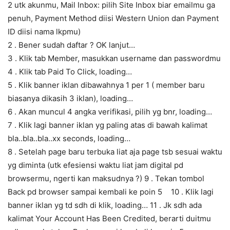
2 utk akunmu, Mail Inbox: pilih Site Inbox biar emailmu ga
penuh, Payment Method diisi Western Union dan Payment
ID diisi nama lkpmu)
2 . Bener sudah daftar ? OK lanjut…
3 . Klik tab Member, masukkan username dan passwordmu
4 . Klik tab Paid To Click, loading…
5 . Klik banner iklan dibawahnya 1 per 1 ( member baru
biasanya dikasih 3 iklan), loading…
6 . Akan muncul 4 angka verifikasi, pilih yg bnr, loading…
7 . Klik lagi banner iklan yg paling atas di bawah kalimat
bla..bla..bla..xx seconds, loading…
8 . Setelah page baru terbuka liat aja page tsb sesuai waktu
yg diminta (utk efesiensi waktu liat jam digital pd
browsermu, ngerti kan maksudnya ?) 9 . Tekan tombol
Back pd browser sampai kembali ke poin 5 10 . Klik lagi
banner iklan yg td sdh di klik, loading… 11 . Jk sdh ada
kalimat Your Account Has Been Credited, berarti duitmu