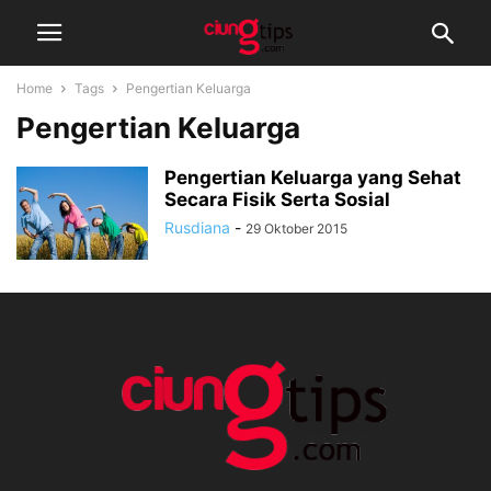
Home
Tags
Pengertian Keluarga
Pengertian Keluarga
Pengertian Keluarga yang Sehat
Secara Fisik Serta Sosial
Rusdiana
-
29 Oktober 2015