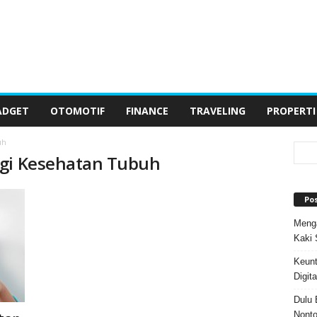
ADGET
OTOMOTIF
FINANCE
TRAVELING
PROPERTI
uh
agi Kesehatan Tubuh
Po
Menga
Kaki 
Keun
Digit
Dulu 
Nonto