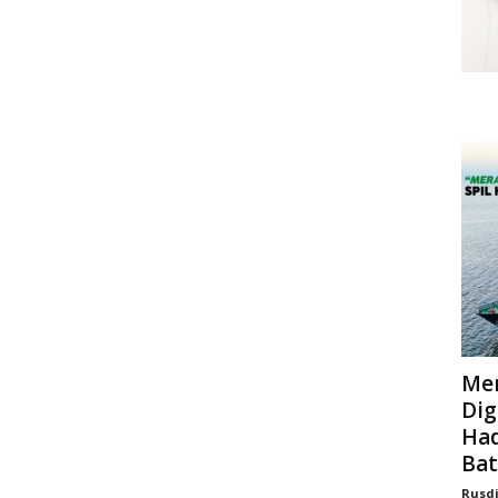
Mer
Dig
Had
Bat
Rusd