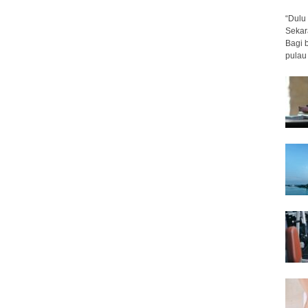
“Dulu 
Sekar
Bagi 
pulau 