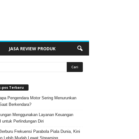
JASA REVIEW PRODUK
s-pos Terbaru
pa Pengendara Motor Sering Menurunkan
Saat Berkendara?
tungan Menggunakan Layanan Keuangan
al untuk Perlindungan Diri
Berburu Frekuensi Parabola Piala Dunia, Kini
n Lebih Mudah Lewat Streaming