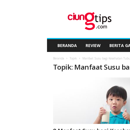
C
i
u
n
g
t
i
BERANDA
REVIEW
BERITA G
p
s
Beranda
Topik
Manfaat Susu bagi Kesehatan Tub
™
Topik: Manfaat Susu b