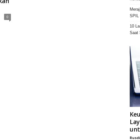
kan
Meraj
SPIL 
0
10 La
Saat 
Ke
Lay
unt
Rusd