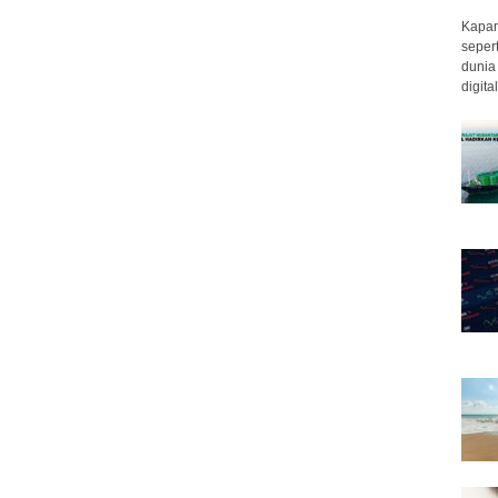
Kapan 
seper
dunia
digit