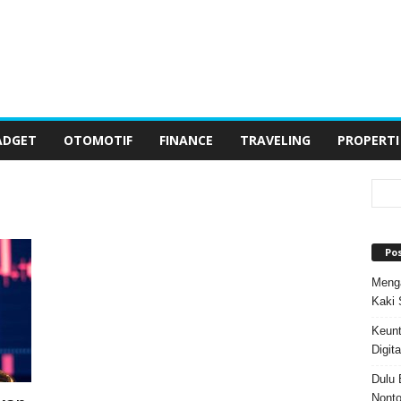
ADGET
OTOMOTIF
FINANCE
TRAVELING
PROPERTI
Po
Menga
Kaki 
Keun
Digit
Dulu 
Nonto