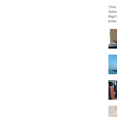
“Dulu 
Sekar
Bagi 
pulau 