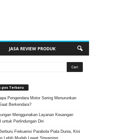
JASA REVIEW PRODUK
s-pos Terbaru
pa Pengendara Motor Sering Menurunkan
Saat Berkendara?
tungan Menggunakan Layanan Keuangan
al untuk Perlindungan Diri
Berburu Frekuensi Parabola Piala Dunia, Kini
n Lebih Mudah Lewat Streaming