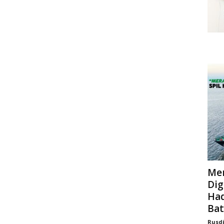
Mer
Dig
Had
Bat
Rusd