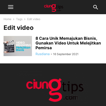
Home
Tags
Edit video
Edit video
8 Cara Unik Memajukan Bisnis,
Gunakan Video Untuk Melejitkan
Pemirsa
Rusdiana
-
16 September 2021