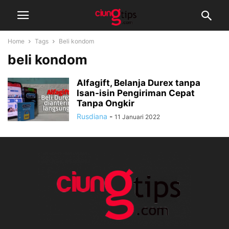
Home
Tags
Beli kondom
beli kondom
Alfagift, Belanja Durex tanpa
Isan-isin Pengiriman Cepat
Tanpa Ongkir
Rusdiana
-
11 Januari 2022