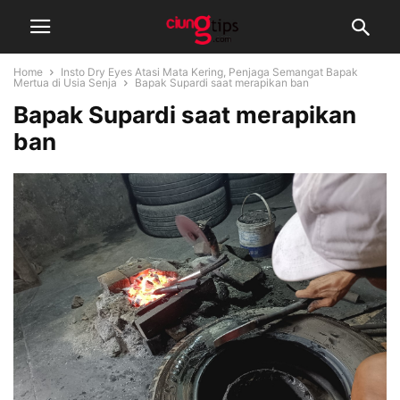
Home
Insto Dry Eyes Atasi Mata Kering, Penjaga Semangat Bapak
Mertua di Usia Senja
Bapak Supardi saat merapikan ban
Bapak Supardi saat merapikan
ban