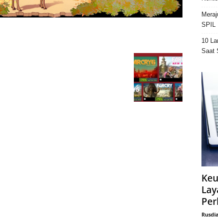
Meraj
SPIL 
10 La
Saat 
Keu
Lay
Per
Rusdi