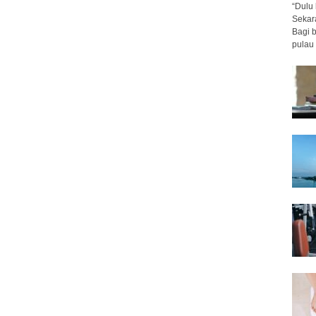
“Dulu 
Sekar
Bagi 
pulau 