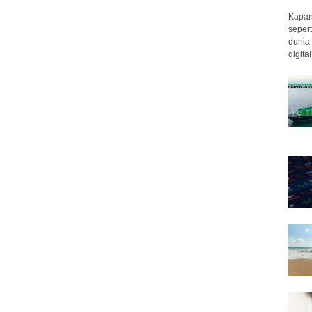
Kapan 
sepert
dunia 
digita