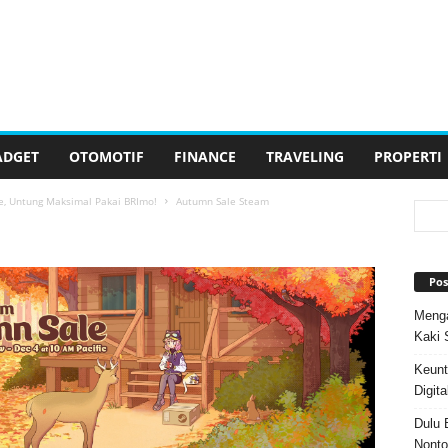
ADGET
OTOMOTIF
FINANCE
TRAVELING
PROPERTI
e, Untung Maksimal Pakai BRImo!
Autumn Sale Steam
Pos
Menga
Kaki 
Keunt
Digita
Dulu 
Nonto