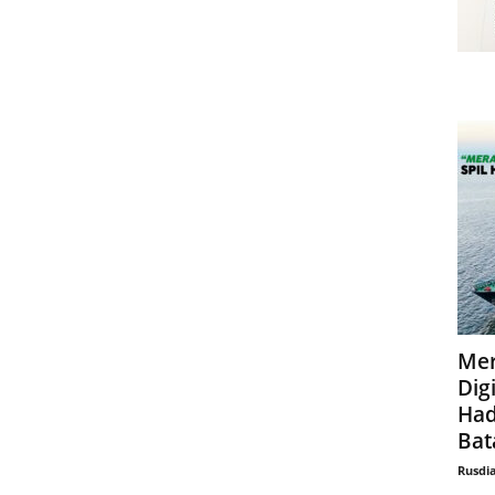
Mer
Digi
Had
Bat
Rusdi