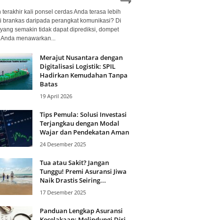
terakhir kali ponsel cerdas Anda terasa lebih
i brankas daripada perangkat komunikasi? Di
yang semakin tidak dapat diprediksi, dompet
l Anda menawarkan...
Merajut Nusantara dengan
Digitalisasi Logistik: SPIL
Hadirkan Kemudahan Tanpa
Batas
19 April 2026
Tips Pemula: Solusi Investasi
Terjangkau dengan Modal
Wajar dan Pendekatan Aman
24 Desember 2025
Tua atau Sakit? Jangan
Tunggu! Premi Asuransi Jiwa
Naik Drastis Seiring...
17 Desember 2025
Panduan Lengkap Asuransi
Kecelakaan: Melindungi Diri