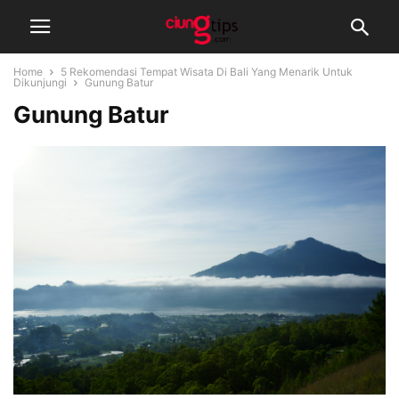
Home
5 Rekomendasi Tempat Wisata Di Bali Yang Menarik Untuk
Dikunjungi
Gunung Batur
Gunung Batur