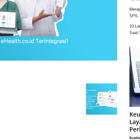
Meraj
SPIL 
10 La
Saat 
Keu
Lay
Per
Rusdi