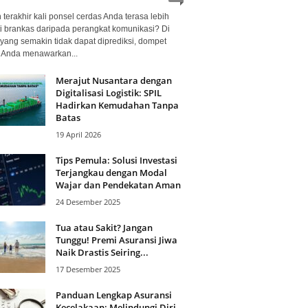
terakhir kali ponsel cerdas Anda terasa lebih
i brankas daripada perangkat komunikasi? Di
yang semakin tidak dapat diprediksi, dompet
l Anda menawarkan...
Merajut Nusantara dengan
Digitalisasi Logistik: SPIL
Hadirkan Kemudahan Tanpa
Batas
19 April 2026
Tips Pemula: Solusi Investasi
Terjangkau dengan Modal
Wajar dan Pendekatan Aman
24 Desember 2025
Tua atau Sakit? Jangan
Tunggu! Premi Asuransi Jiwa
Naik Drastis Seiring...
17 Desember 2025
Panduan Lengkap Asuransi
Kecelakaan: Melindungi Diri