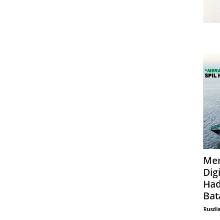
Mer
Digi
Had
Bat
Rusdi