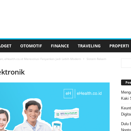
ADGET
OTOMOTIF
FINANCE
TRAVELING
PROPERTI
n, eHealth.co.id Merevolusi Fasyankes Jadi Lebih Modern
Sistem Rekam
ektronik
Pos
Menga
Kaki 
Keunt
Digita
Dulu 
Nonto