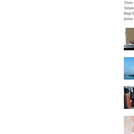
“Dulu 
Sekar
Bagi 
pulau 