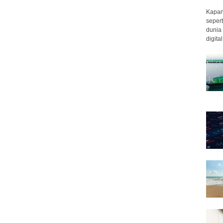
Kapan 
sepert
dunia 
digita