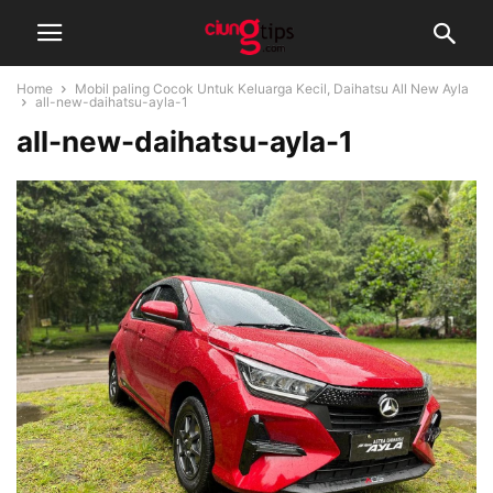
Home
Mobil paling Cocok Untuk Keluarga Kecil, Daihatsu All New Ayla
all-new-daihatsu-ayla-1
all-new-daihatsu-ayla-1