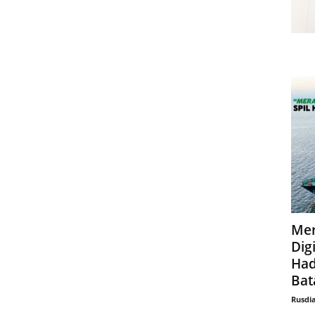
Mer
Digi
Had
Bat
Rusdi