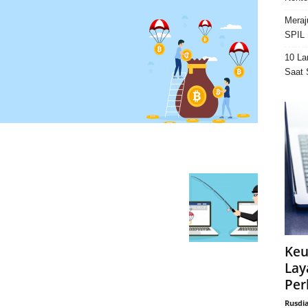
Meraj
SPIL 
10 La
Saat 
Keu
Lay
Per
Rusdi