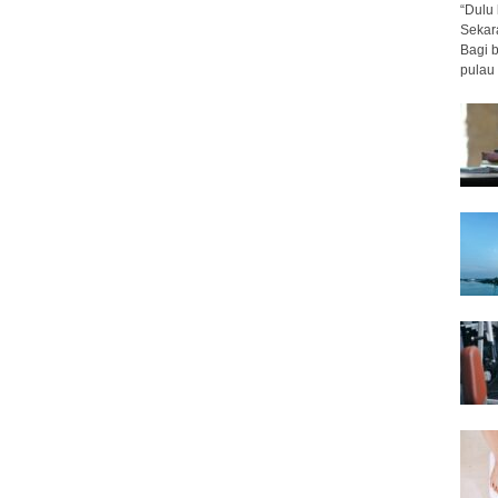
“Dulu 
Sekar
Bagi 
pulau 