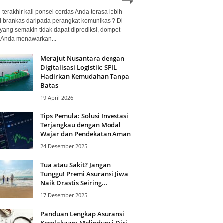
terakhir kali ponsel cerdas Anda terasa lebih
i brankas daripada perangkat komunikasi? Di
yang semakin tidak dapat diprediksi, dompet
l Anda menawarkan...
Merajut Nusantara dengan
Digitalisasi Logistik: SPIL
Hadirkan Kemudahan Tanpa
Batas
19 April 2026
Tips Pemula: Solusi Investasi
Terjangkau dengan Modal
Wajar dan Pendekatan Aman
24 Desember 2025
Tua atau Sakit? Jangan
Tunggu! Premi Asuransi Jiwa
Naik Drastis Seiring...
17 Desember 2025
Panduan Lengkap Asuransi
Kecelakaan: Melindungi Diri