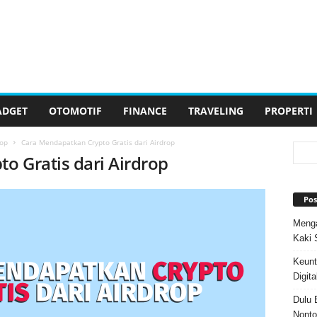
ADGET
OTOMOTIF
FINANCE
TRAVELING
PROPERTI
rop
Cara Mendapatkan Crypto Gratis dari Airdrop
o Gratis dari Airdrop
Pos
Menga
Kaki 
Keunt
Digita
Dulu 
Nonto