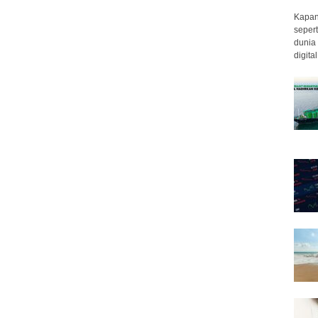
Kapan 
sepert
dunia 
digita