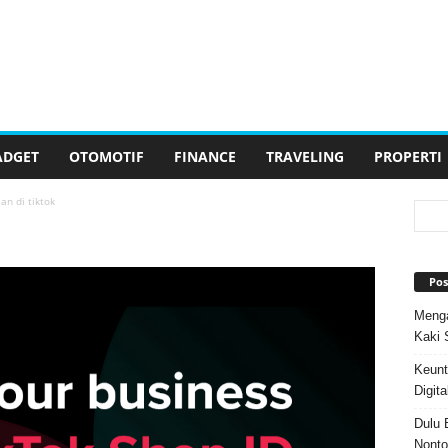
ADGET
OTOMOTIF
FINANCE
TRAVELING
PROPERTI
lan di tiktok
Pos
Menga
Kaki 
Keunt
Digita
Dulu 
Nonto