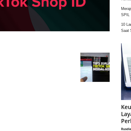
Meraj
SPIL 
10 La
Saat 
Keu
Lay
Per
Rusdi