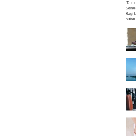
“Dulu 
Sekar
Bagi 
pulau 