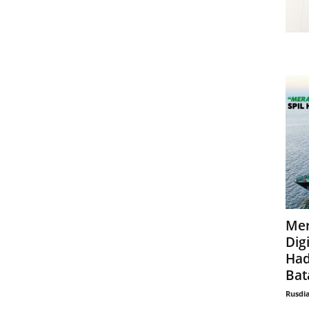
Mer
Digi
Had
Bat
Rusdi