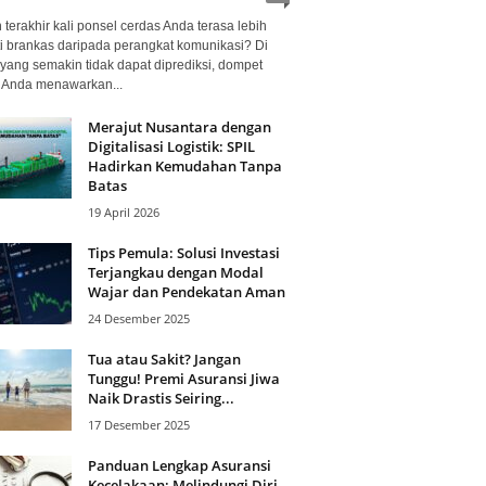
terakhir kali ponsel cerdas Anda terasa lebih
i brankas daripada perangkat komunikasi? Di
yang semakin tidak dapat diprediksi, dompet
l Anda menawarkan...
Merajut Nusantara dengan
Digitalisasi Logistik: SPIL
Hadirkan Kemudahan Tanpa
Batas
19 April 2026
Tips Pemula: Solusi Investasi
Terjangkau dengan Modal
Wajar dan Pendekatan Aman
24 Desember 2025
Tua atau Sakit? Jangan
Tunggu! Premi Asuransi Jiwa
Naik Drastis Seiring...
17 Desember 2025
Panduan Lengkap Asuransi
Kecelakaan: Melindungi Diri