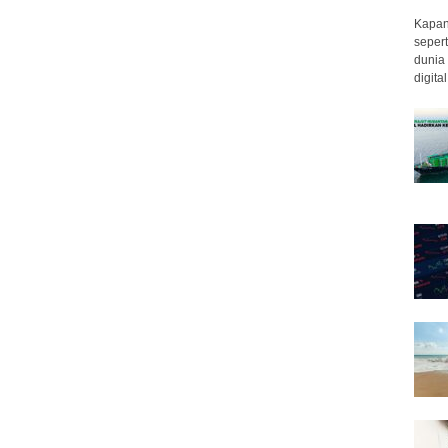
Kapan 
sepert
dunia 
digita