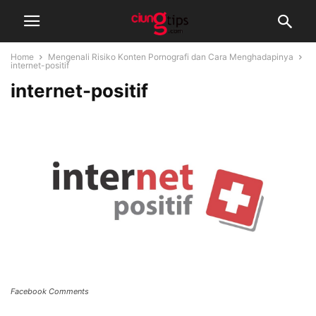
Home
Mengenali Risiko Konten Pornografi dan Cara Menghadapinya
internet-positif
internet-positif
Facebook Comments