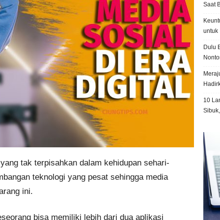
Saat 
Keunt
untuk 
Dulu B
Nonto
Meraju
Hadir
10 La
Sibuk
 yang tak terpisahkan dalam kehidupan sehari-
embangan teknologi yang pesat sehingga media
rang ini.
eorang bisa memiliki lebih dari dua aplikasi