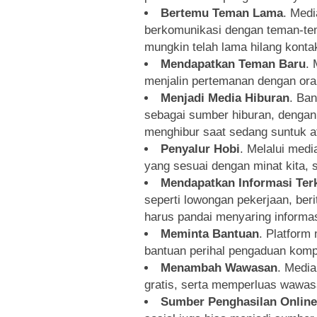
Bertemu Teman Lama
. Medi
berkomunikasi dengan teman-tem
mungkin telah lama hilang konta
Mendapatkan Teman Baru
. 
menjalin pertemanan dengan ora
Menjadi Media Hiburan
. Ba
sebagai sumber hiburan, denga
menghibur saat sedang suntuk ata
Penyalur Hobi
. Melalui medi
yang sesuai dengan minat kita, sa
Mendapatkan Informasi Terk
seperti lowongan pekerjaan, berit
harus pandai menyaring informasi
Meminta Bantuan
. Platform
bantuan perihal pengaduan komp
Menambah Wawasan
. Media
gratis, serta memperluas wawas
Sumber Penghasilan Online