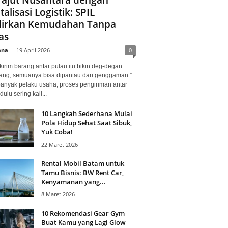
talisasi Logistik: SPIL
irkan Kemudahan Tanpa
as
ana
-
19 April 2026
0
kirim barang antar pulau itu bikin deg-degan.
ang, semuanya bisa dipantau dari genggaman.”
banyak pelaku usaha, proses pengiriman antar
dulu sering kali...
10 Langkah Sederhana Mulai
Pola Hidup Sehat Saat Sibuk,
Yuk Coba!
22 Maret 2026
Rental Mobil Batam untuk
Tamu Bisnis: BW Rent Car,
Kenyamanan yang...
8 Maret 2026
10 Rekomendasi Gear Gym
Buat Kamu yang Lagi Glow