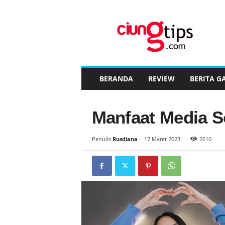
C
i
u
n
g
t
i
BERANDA
REVIEW
BERITA G
p
s
™
Manfaat Media So
Penulis
Rusdiana
-
17 Maret 2023
2610