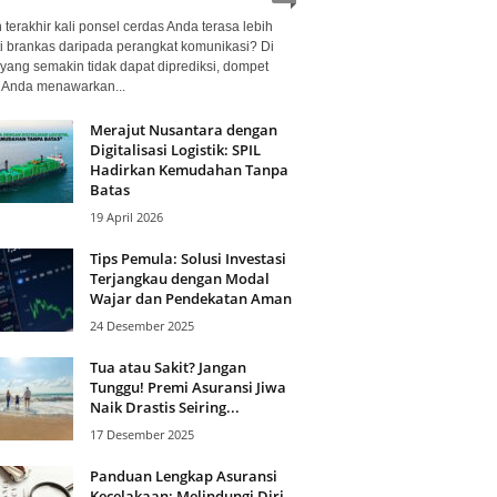
terakhir kali ponsel cerdas Anda terasa lebih
i brankas daripada perangkat komunikasi? Di
yang semakin tidak dapat diprediksi, dompet
l Anda menawarkan...
Merajut Nusantara dengan
Digitalisasi Logistik: SPIL
Hadirkan Kemudahan Tanpa
Batas
19 April 2026
Tips Pemula: Solusi Investasi
Terjangkau dengan Modal
Wajar dan Pendekatan Aman
24 Desember 2025
Tua atau Sakit? Jangan
Tunggu! Premi Asuransi Jiwa
Naik Drastis Seiring...
17 Desember 2025
Panduan Lengkap Asuransi
Kecelakaan: Melindungi Diri