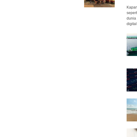
Kapan 
sepert
dunia 
digita