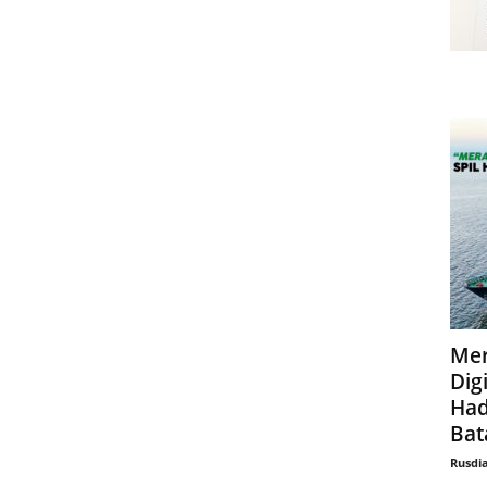
Mer
Digi
Had
Bat
Rusdi