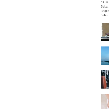
“Dulu 
Sekar
Bagi 
pulau 