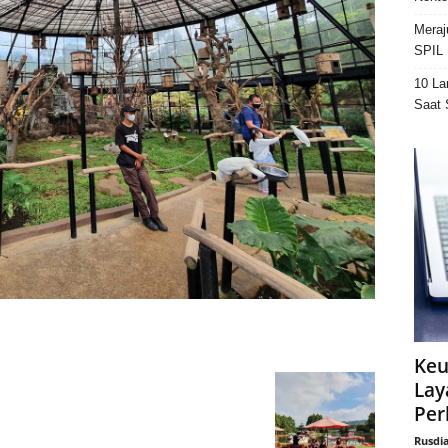
Meraj
SPIL 
10 La
Saat 
Keu
Lay
Per
Rusdi