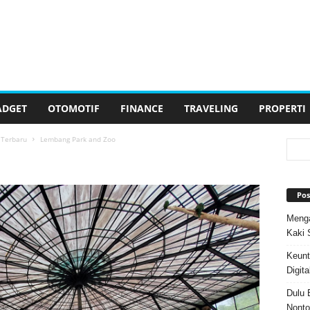
ADGET
OTOMOTIF
FINANCE
TRAVELING
PROPERTI
 Terbaru
Lembang Park and Zoo
Pos
Menga
Kaki 
Keunt
Digita
Dulu 
Nonto