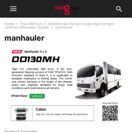
Home
Truk FAW Euro 5, Reliable dan Ramah Lingkungan dengan
Jaminan Aftersales Terbaik
manhauler
manhauler
Facebook Comments