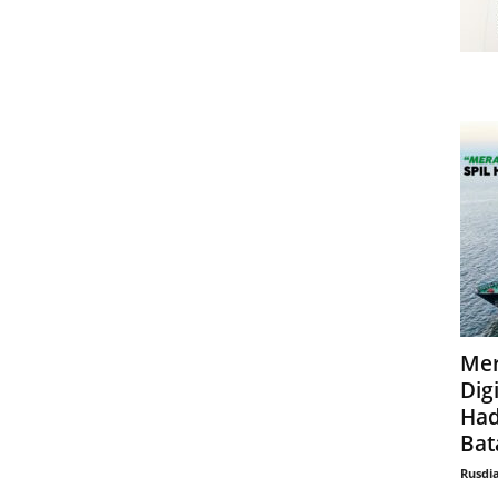
Mer
Digi
Had
Bat
Rusdi