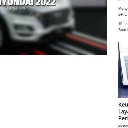
Meraj
SPIL 
10 La
Saat 
Keu
Lay
Per
Rusdi