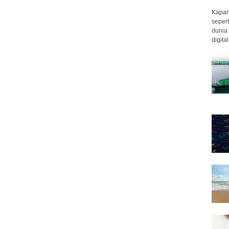
Kapan 
sepert
dunia 
digita