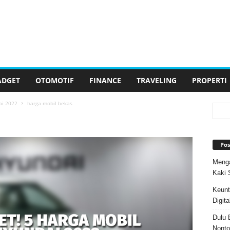
ADGET
OTOMOTIF
FINANCE
TRAVELING
PROPERTI
ai 2022
harga mobil bekas
Pos
Menga
Kaki 
Keunt
Digita
Dulu 
Nonto