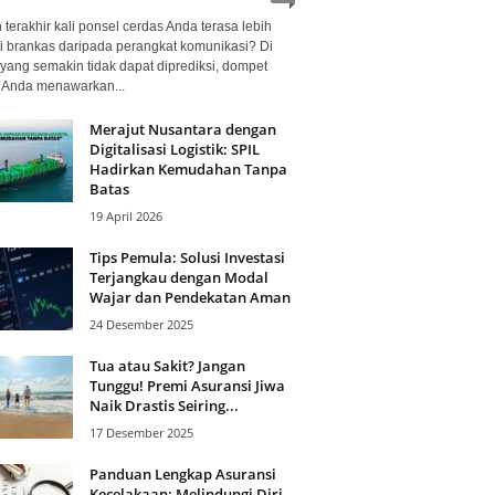
terakhir kali ponsel cerdas Anda terasa lebih
i brankas daripada perangkat komunikasi? Di
yang semakin tidak dapat diprediksi, dompet
l Anda menawarkan...
Merajut Nusantara dengan
Digitalisasi Logistik: SPIL
Hadirkan Kemudahan Tanpa
Batas
19 April 2026
Tips Pemula: Solusi Investasi
Terjangkau dengan Modal
Wajar dan Pendekatan Aman
24 Desember 2025
Tua atau Sakit? Jangan
Tunggu! Premi Asuransi Jiwa
Naik Drastis Seiring...
17 Desember 2025
Panduan Lengkap Asuransi
Kecelakaan: Melindungi Diri