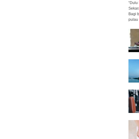
“Dulu 
Sekar
Bagi 
pulau 