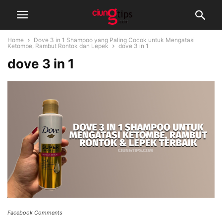
Home
Dove 3 in 1 Shampoo yang Paling Cocok untuk Mengatasi
Ketombe, Rambut Rontok dan Lepek
dove 3 in 1
dove 3 in 1
Facebook Comments