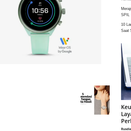
Meraj
SPIL 
10 La
Saat 
Keu
Lay
Per
Rusdi