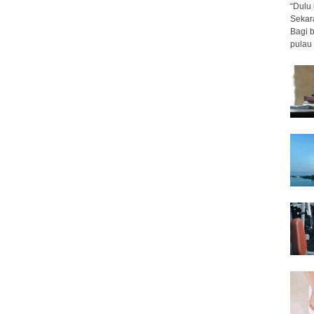
“Dulu 
Sekar
Bagi 
pulau 