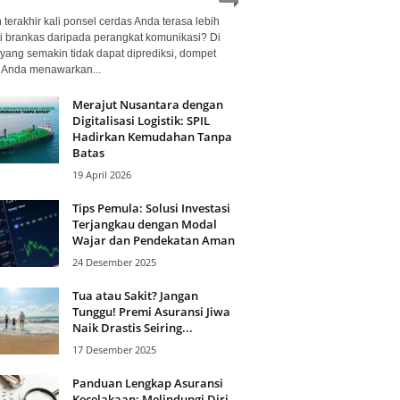
terakhir kali ponsel cerdas Anda terasa lebih
i brankas daripada perangkat komunikasi? Di
yang semakin tidak dapat diprediksi, dompet
l Anda menawarkan...
Merajut Nusantara dengan
Digitalisasi Logistik: SPIL
Hadirkan Kemudahan Tanpa
Batas
19 April 2026
Tips Pemula: Solusi Investasi
Terjangkau dengan Modal
Wajar dan Pendekatan Aman
24 Desember 2025
Tua atau Sakit? Jangan
Tunggu! Premi Asuransi Jiwa
Naik Drastis Seiring...
17 Desember 2025
Panduan Lengkap Asuransi
Kecelakaan: Melindungi Diri