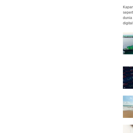
Kapan 
sepert
dunia 
digita