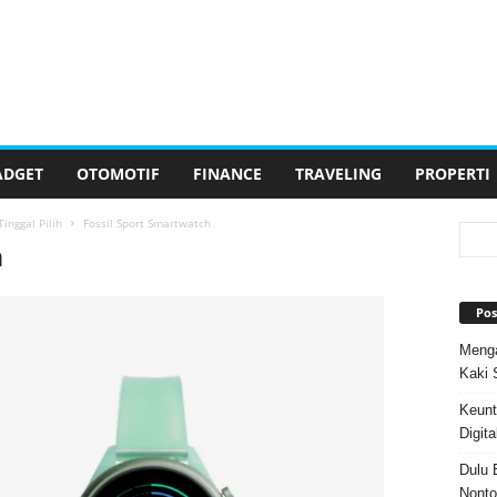
ADGET
OTOMOTIF
FINANCE
TRAVELING
PROPERTI
inggal Pilih
Fossil Sport Smartwatch
h
Pos
Menga
Kaki 
Keunt
Digita
Dulu 
Nonto