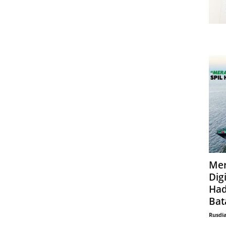
Mer
Digi
Had
Bat
Rusdi