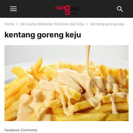
Home
Ide Usaha Makanan Kekinian dari Keju
kentang goreng keju
kentang goreng keju
Facebook Comments