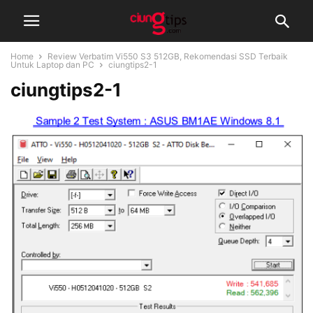
Home
Review Verbatim Vi550 S3 512GB, Rekomendasi SSD Terbaik
Untuk Laptop dan PC
ciungtips2-1
ciungtips2-1