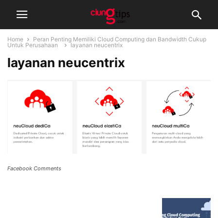
Home
Peran Penting Memiliki Cloud Computing dan Bandwidth Cukup
Untuk Perusahaan
layanan neucentrix
layanan neucentrix
Facebook Comments