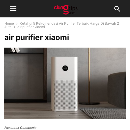
Home
Ketahui 5 Rekomendasi Air Purifier Terbaik Harga Di Bawah 2
Juta
air purifier xiaomi
air purifier xiaomi
Facebook Comments