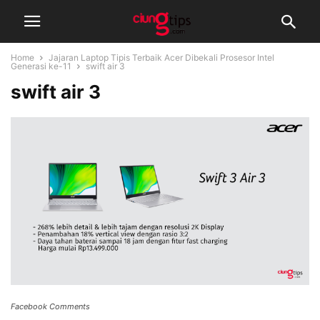
Home
Jajaran Laptop Tipis Terbaik Acer Dibekali Prosesor Intel
Generasi ke-11
swift air 3
swift air 3
Facebook Comments