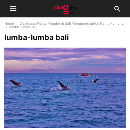
Home
Destinasi Wisata Populer di Bali Menunggu untuk Kamu Kunjungi
lumba-lumba bali
lumba-lumba bali