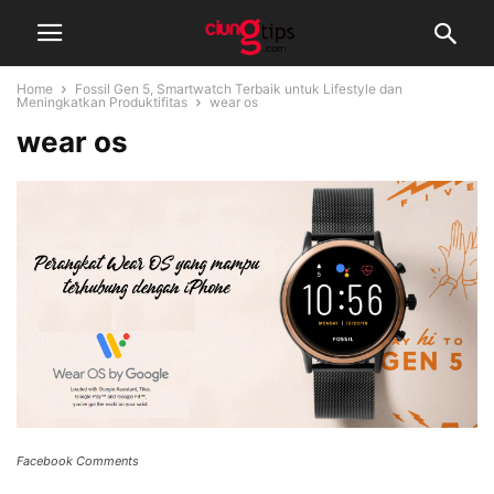
Home
Fossil Gen 5, Smartwatch Terbaik untuk Lifestyle dan
Meningkatkan Produktifitas
wear os
wear os
Facebook Comments