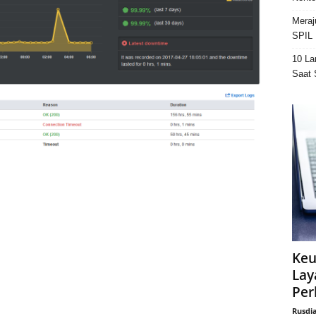
Meraj
SPIL 
10 La
Saat 
Keu
Lay
Per
Rusdi