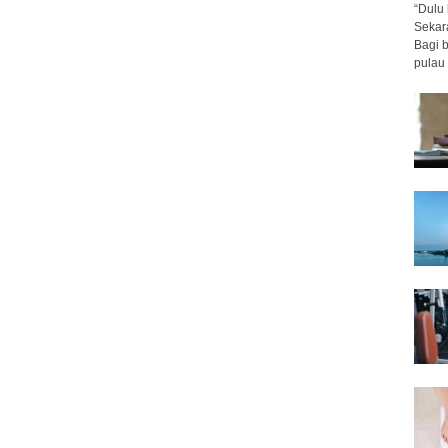
“Dulu 
Sekar
Bagi 
pulau 