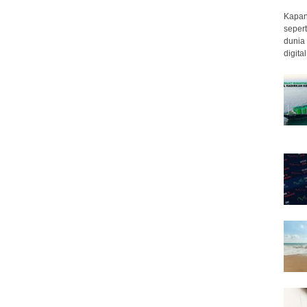
Kapan 
sepert
dunia 
digita