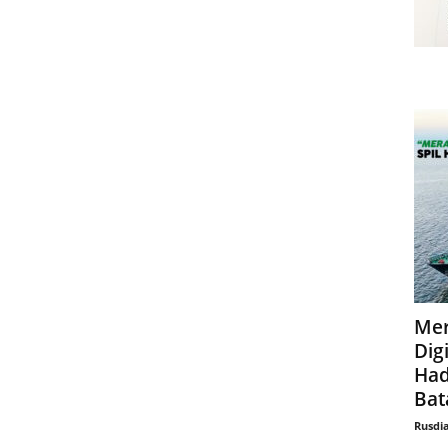
Mer
Digi
Had
Bat
Rusdi