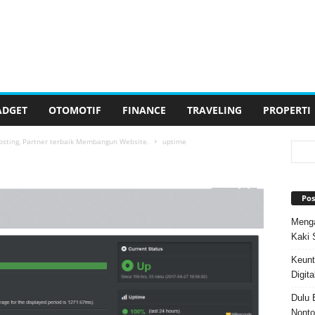
ADGET
OTOMOTIF
FINANCE
TRAVELING
PROPERTI
sting, Partner terbaik Membangun Website.
uptime
Pos
Menga
Kaki 
Keunt
Digita
Dulu 
Nonto