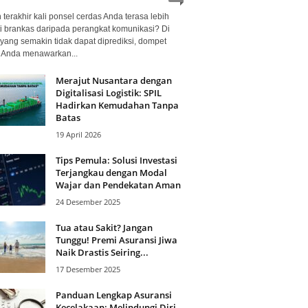
terakhir kali ponsel cerdas Anda terasa lebih
i brankas daripada perangkat komunikasi? Di
yang semakin tidak dapat diprediksi, dompet
l Anda menawarkan...
Merajut Nusantara dengan
Digitalisasi Logistik: SPIL
Hadirkan Kemudahan Tanpa
Batas
19 April 2026
Tips Pemula: Solusi Investasi
Terjangkau dengan Modal
Wajar dan Pendekatan Aman
24 Desember 2025
Tua atau Sakit? Jangan
Tunggu! Premi Asuransi Jiwa
Naik Drastis Seiring...
17 Desember 2025
Panduan Lengkap Asuransi
Kecelakaan: Melindungi Diri