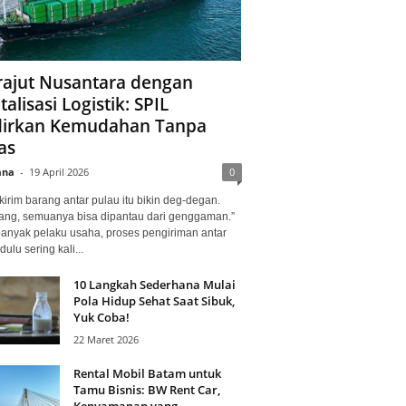
ajut Nusantara dengan
talisasi Logistik: SPIL
irkan Kemudahan Tanpa
as
ana
-
19 April 2026
0
kirim barang antar pulau itu bikin deg-degan.
ang, semuanya bisa dipantau dari genggaman.”
banyak pelaku usaha, proses pengiriman antar
dulu sering kali...
10 Langkah Sederhana Mulai
Pola Hidup Sehat Saat Sibuk,
Yuk Coba!
22 Maret 2026
Rental Mobil Batam untuk
Tamu Bisnis: BW Rent Car,
Kenyamanan yang...