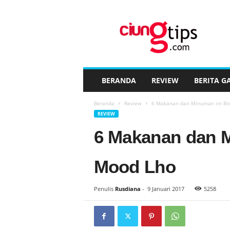
C
i
u
n
g
t
i
BERANDA
REVIEW
BERITA G
p
s
Beranda
Review
6 Makanan dan Minuman ini Bis
™
REVIEW
6 Makanan dan M
Mood Lho
Penulis
Rusdiana
-
9 Januari 2017
5258