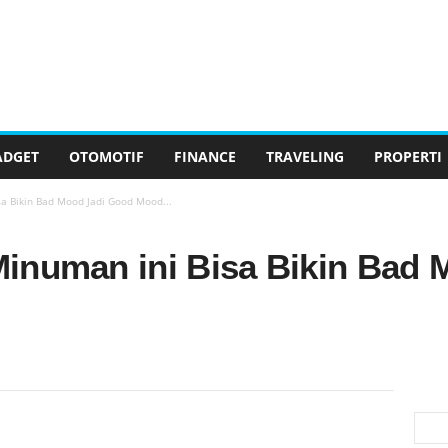
ADGET
OTOMOTIF
FINANCE
TRAVELING
PROPERTI
a Bikin Bad Mood Jadi Good Mood...
inuman ini Bisa Bikin Bad 