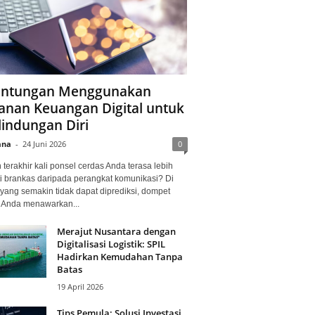
ntungan Menggunakan
anan Keuangan Digital untuk
lindungan Diri
ana
-
24 Juni 2026
0
terakhir kali ponsel cerdas Anda terasa lebih
i brankas daripada perangkat komunikasi? Di
yang semakin tidak dapat diprediksi, dompet
l Anda menawarkan...
Merajut Nusantara dengan
Digitalisasi Logistik: SPIL
Hadirkan Kemudahan Tanpa
Batas
19 April 2026
Tips Pemula: Solusi Investasi