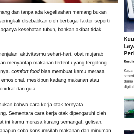
tenang dan tanpa ada kegelisahan memang bukan
ringkali disebabkan oleh berbagai faktor seperti
jaganya kesehatan tubuh, bahkan akibat tidak
Keu
Lay
Per
njalani aktivitasmu sehari-hari, obat mujarab
Rusdi
an menyantap makanan tertentu yang tergolong
Kapan 
anya,
comfort food
bisa membuat kamu merasa
sepert
n emosional, meskipun kadang makanan atau
dunia 
digita
ohidrat dan gula.
mukan bahwa cara kerja otak ternyata
g. Sementara cara kerja otak dipengaruhi oleh
t ini kamu merasa kurang semangat, gelisah,
n apapun coba konsumsilah makanan dan minuman