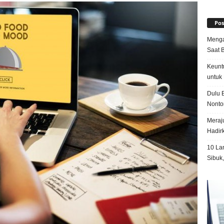
Pos
Menga
Saat 
Keunt
untuk 
Dulu B
Nonto
Meraju
Hadir
10 La
Sibuk