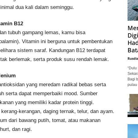
nimal dua kali dalam seminggu.
tamin B12
Mer
 dan tubuh gampang lemas, kamu bisa
Digi
alamin). Vitamin ini berguna untuk pembentukan
Had
Bat
lihara sistem saraf. Kandungan B12 terdapat
Rusdi
 tak berlemak, serta produk susu rendah lemak.
“Dulu 
Sekar
lenium
Bagi 
antioksidan yang meredam radikal bebas serta
pulau 
uh serta dapat memperbaiki mood. Sumber
nan yang memiliki kadar protein tinggi.
 kerang-kerangan, daging ternak, telur, dan ayam.
nium dari bawang putih, tomat, atau makanan
hurt, dan ragi.