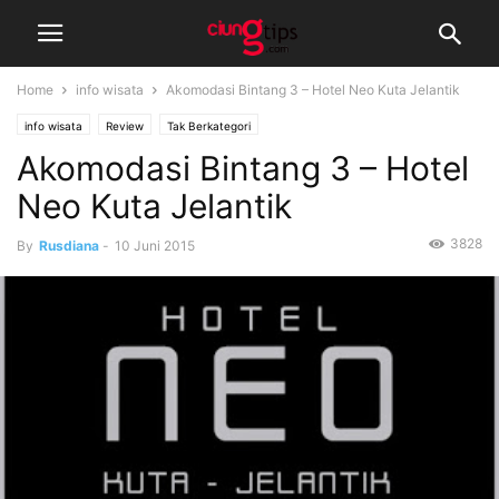
Home
info wisata
Akomodasi Bintang 3 – Hotel Neo Kuta Jelantik
info wisata
Review
Tak Berkategori
Akomodasi Bintang 3 – Hotel
Neo Kuta Jelantik
3828
By
Rusdiana
-
10 Juni 2015