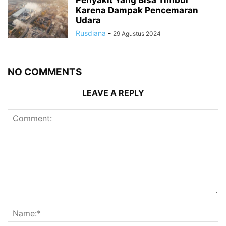
Penyakit Yang Bisa Timbul
Karena Dampak Pencemaran
Udara
Rusdiana
-
29 Agustus 2024
NO COMMENTS
LEAVE A REPLY