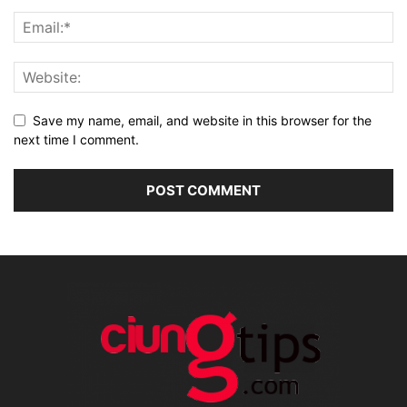
Save my name, email, and website in this browser for the
next time I comment.