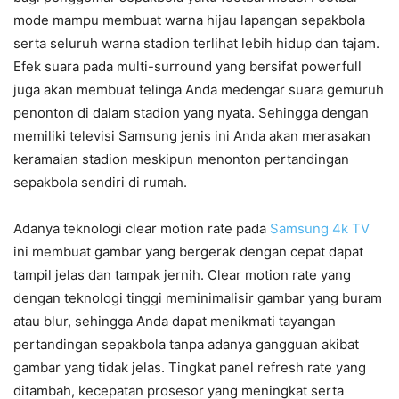
mode mampu membuat warna hijau lapangan sepakbola
serta seluruh warna stadion terlihat lebih hidup dan tajam.
Efek suara pada multi-surround yang bersifat powerfull
juga akan membuat telinga Anda medengar suara gemuruh
penonton di dalam stadion yang nyata. Sehingga dengan
memiliki televisi Samsung jenis ini Anda akan merasakan
keramaian stadion meskipun menonton pertandingan
sepakbola sendiri di rumah.
Adanya teknologi clear motion rate pada
Samsung 4k TV
ini membuat gambar yang bergerak dengan cepat dapat
tampil jelas dan tampak jernih. Clear motion rate yang
dengan teknologi tinggi meminimalisir gambar yang buram
atau blur, sehingga Anda dapat menikmati tayangan
pertandingan sepakbola tanpa adanya gangguan akibat
gambar yang tidak jelas. Tingkat panel refresh rate yang
ditambah, kecepatan prosesor yang meningkat serta