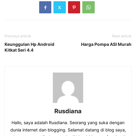
Previous article
Next article
Keunggulan Hp Android
Harga Pompa ASI Murah
Kitkat Seri 4.4
Rusdiana
Hallo, saya adalah Rusdiana. Seorang yang suka dengan
dunia internet dan blogging. Selamat datang di blog saya,