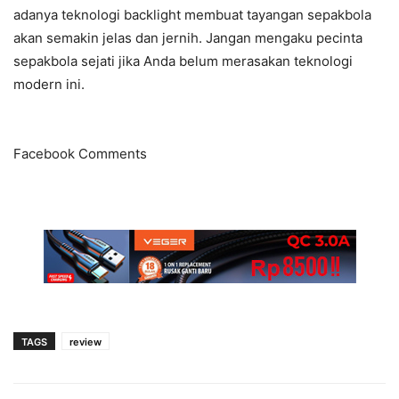
adanya teknologi backlight membuat tayangan sepakbola
akan semakin jelas dan jernih. Jangan mengaku pecinta
sepakbola sejati jika Anda belum merasakan teknologi
modern ini.
Facebook Comments
TAGS
review