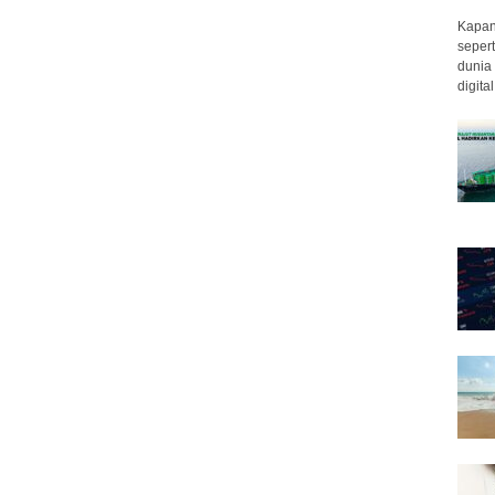
Kapan 
sepert
dunia 
digita