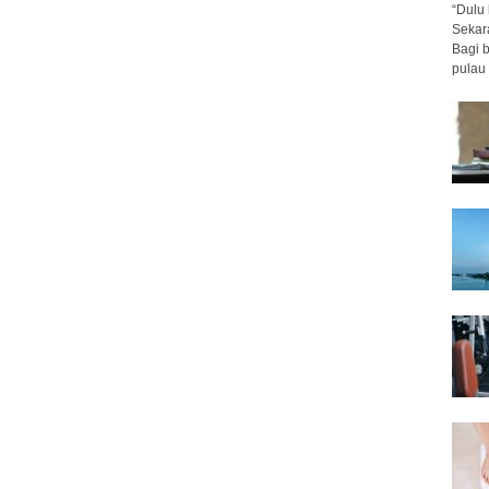
“Dulu 
Sekar
Bagi 
pulau 