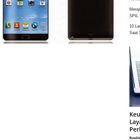
Meraj
SPIL 
10 La
Saat 
Keu
Lay
Per
Rusdi