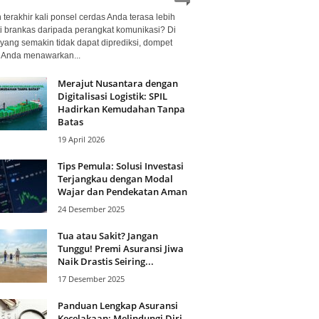
terakhir kali ponsel cerdas Anda terasa lebih
i brankas daripada perangkat komunikasi? Di
yang semakin tidak dapat diprediksi, dompet
l Anda menawarkan...
Merajut Nusantara dengan
Digitalisasi Logistik: SPIL
Hadirkan Kemudahan Tanpa
Batas
19 April 2026
Tips Pemula: Solusi Investasi
Terjangkau dengan Modal
Wajar dan Pendekatan Aman
24 Desember 2025
Tua atau Sakit? Jangan
Tunggu! Premi Asuransi Jiwa
Naik Drastis Seiring...
17 Desember 2025
Panduan Lengkap Asuransi
Kecelakaan: Melindungi Diri