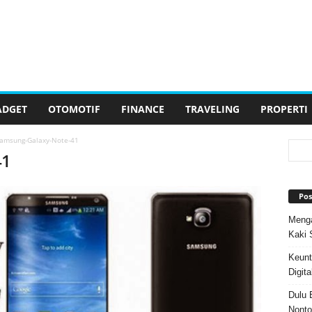
ADGET
OTOMOTIF
FINANCE
TRAVELING
PROPERTI
amsung-Galaxy-Note-41
41
Pos
Menga
Kaki 
Keunt
Digita
Dulu 
Nonto