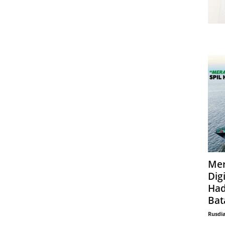
Mer
Digi
Had
Bat
Rusdi