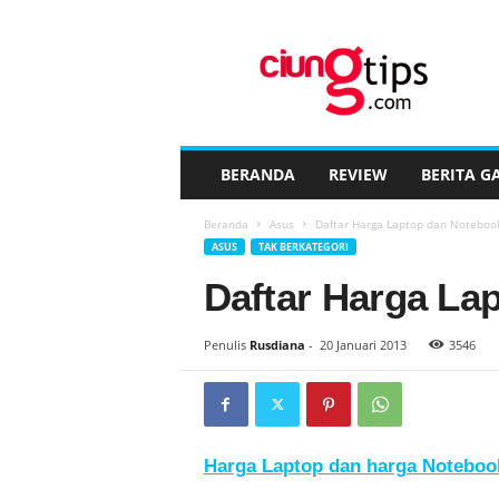
C
i
u
n
g
t
i
BERANDA
REVIEW
BERITA G
p
s
Beranda
Asus
Daftar Harga Laptop dan Noteboo
™
ASUS
TAK BERKATEGORI
Daftar Harga La
Penulis
Rusdiana
-
20 Januari 2013
3546
Harga Laptop dan harga Notebook