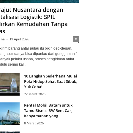
ajut Nusantara dengan
talisasi Logistik: SPIL
irkan Kemudahan Tanpa
as
ana
-
19 April 2026
0
kirim barang antar pulau itu bikin deg-degan.
ang, semuanya bisa dipantau dari genggaman.”
banyak pelaku usaha, proses pengiriman antar
dulu sering kali...
10 Langkah Sederhana Mulai
Pola Hidup Sehat Saat Sibuk,
Yuk Coba!
22 Maret 2026
Rental Mobil Batam untuk
Tamu Bisnis: BW Rent Car,
Kenyamanan yang...
8 Maret 2026