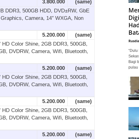
3.800.000
(same)
Mer
 4GB DDR3, 500GB HDD, DVD±RW, GbE
Digi
D Graphics, Camera, 14″ WXGA, Non
Had
Bat
5.200.000
(same)
Rusdi
4” HD Color Shine, 2GB DDR3, 500GB,
“Dulu 
GB, DVDRW, Camera, Wifi, Bluetooth,
Sekar
Bagi 
pulau 
5.200.000
(same)
4” HD Color Shine, 2GB DDR3, 500GB,
GB, DVDRW, Camera, Wifi, Bluetooth,
5.200.000
(same)
4” HD Color Shine, 2GB DDR3, 500GB,
GB, DVDRW, Camera, Wifi, Bluetooth,
5.200.000
(same)