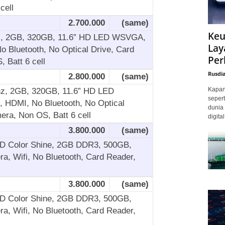
cell
2.700.000
(same)
Keu
hz, 2GB, 320GB, 11.6” HD LED WSVGA,
Lay
o Bluetooth, No Optical Drive, Card
Per
 Batt 6 cell
Rusdi
2.800.000
(same)
Kapan 
hz, 2GB, 320GB, 11.6” HD LED
sepert
 HDMI, No Bluetooth, No Optical
dunia 
era, Non OS, Batt 6 cell
digita
3.800.000
(same)
 HD Color Shine, 2GB DDR3, 500GB,
, Wifi, No Bluetooth, Card Reader,
3.800.000
(same)
 HD Color Shine, 2GB DDR3, 500GB,
, Wifi, No Bluetooth, Card Reader,