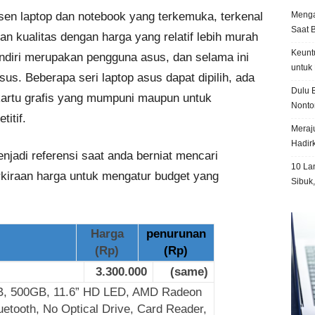
Menga
en laptop dan notebook yang terkemuka, terkenal
Saat 
 kualitas dengan harga yang relatif lebih murah
Keunt
ndiri merupakan pengguna asus, dan selama ini
untuk 
us. Beberapa seri laptop asus dapat dipilih, ada
Dulu B
artu grafis yang mumpuni maupun untuk
Nonto
itif.
Meraju
Hadir
enjadi referensi saat anda berniat mencari
10 La
rkiraan harga untuk mengatur budget yang
Sibuk
Harga
penurunan
(Rp)
(Rp)
3.300.000
(same)
, 500GB, 11.6” HD LED, AMD Radeon
etooth, No Optical Drive, Card Reader,