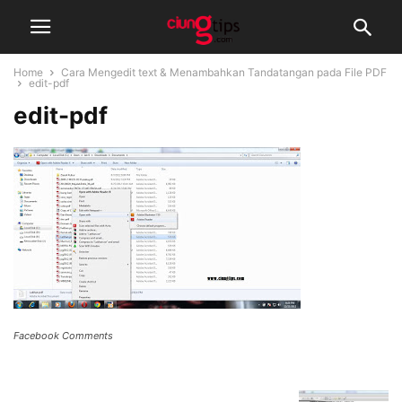
Home
Cara Mengedit text & Menambahkan Tandatangan pada File PDF
edit-pdf
edit-pdf
Facebook Comments