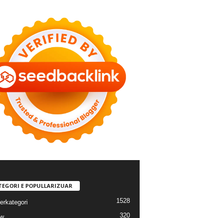
TEGORI E POPULLARIZUAR
1528
erkategori
320
ew