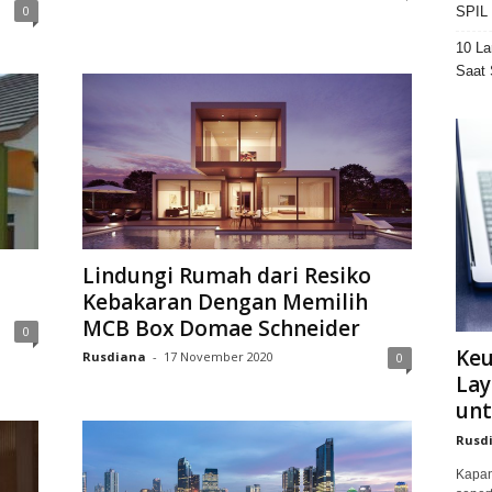
0
SPIL 
10 La
Saat 
Lindungi Rumah dari Resiko
Kebakaran Dengan Memilih
MCB Box Domae Schneider
0
Ke
Rusdiana
-
17 November 2020
0
Lay
unt
Rusd
Kapan 