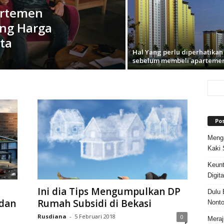
artemen
ing Harga
ta
Hal Yang perlu diperhatikan
sebelum membeli aparteme
Po
Menga
Kaki 
Keun
Digit
Ini dia Tips Mengumpulkan DP
Dulu 
dan
Rumah Subsidi di Bekasi
Nonto
Rusdiana
-
5 Februari 2018
0
Meraj