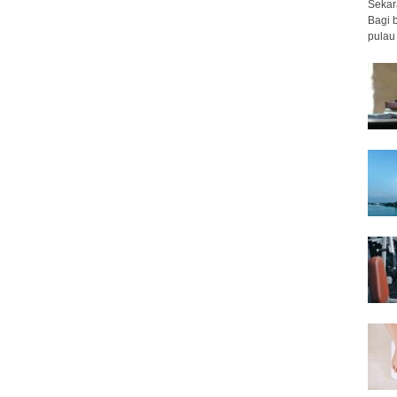
Sekar
Bagi 
pulau 