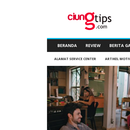
C
i
u
n
g
t
i
BERANDA
REVIEW
BERITA G
p
s
ALAMAT SERVICE CENTER
ARTIKEL MOTI
™