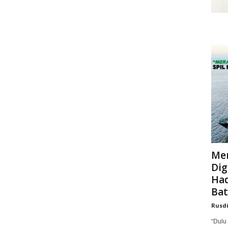
Mer
Dig
Had
Bat
Rusd
“Dulu 