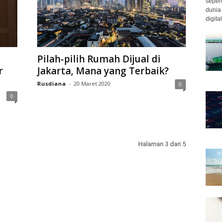
seper
dunia
digit
Pilah-pilih Rumah Dijual di
r
Jakarta, Mana yang Terbaik?
Rusdiana
-
20 Maret 2020
0
0
Halaman 3 dari 5