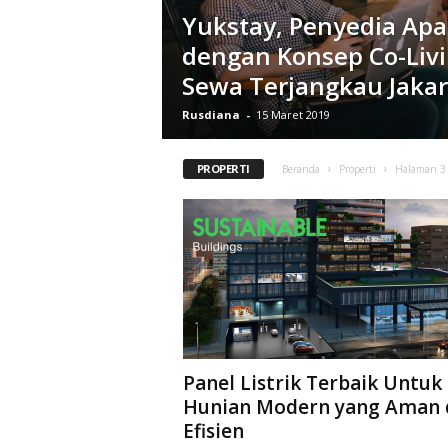
Yukstay, Penyedia Ap
dengan Konsep Co-Liv
Sewa Terjangkau Jakar
Rusdiana
-
15 Maret 2019
PROPERTI
Beranda
Properti
Halaman 3
Panel Listrik Terbaik Untuk
Hunian Modern yang Aman 
Efisien