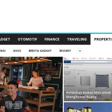
ADGET
OTOMOTIF
FINANCE
TRAVELING
PROPERTI
VASI
ASUS
BERITA GADGET
BISSKEY
1
Kelebihan Kulkas Mini untuk
Menghemat Ruang