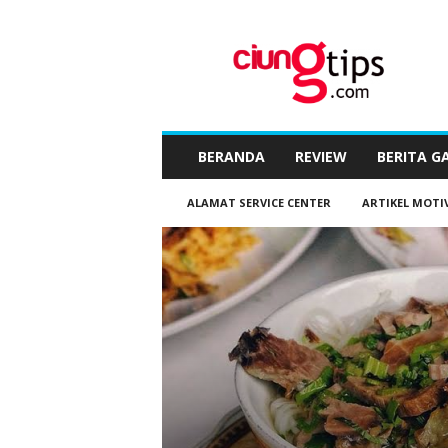
C
i
u
n
g
t
i
BERANDA
REVIEW
BERITA G
p
s
ALAMAT SERVICE CENTER
ARTIKEL MOTI
™