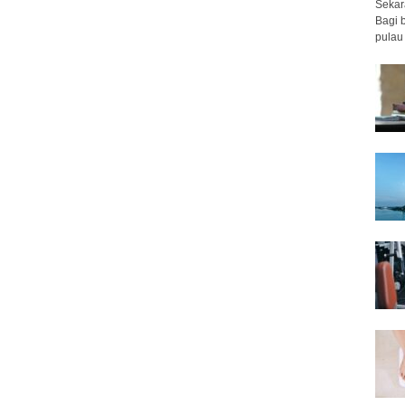
Sekar
Bagi 
pulau 