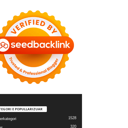
TEGORI E POPULLARIZUAR
1528
erkategori
320
ew