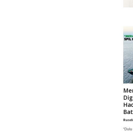
Mer
Dig
Had
Bat
Rusd
“Dulu 