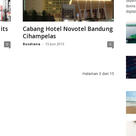
seper
dunia
digit
its
Cabang Hotel Novotel Bandung
Cihampelas
Rusdiana
-
15 Juni 2015
0
0
Halaman 3 dari 15