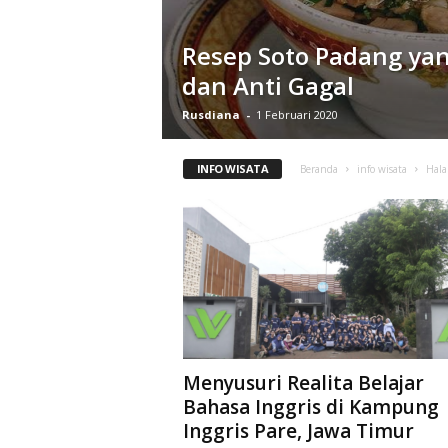
Resep Soto Padang ya
dan Anti Gagal
Rusdiana
-
1 Februari 2020
INFO WISATA
Beranda
info wisata
Hal
Menyusuri Realita Belajar
Bahasa Inggris di Kampung
Inggris Pare, Jawa Timur