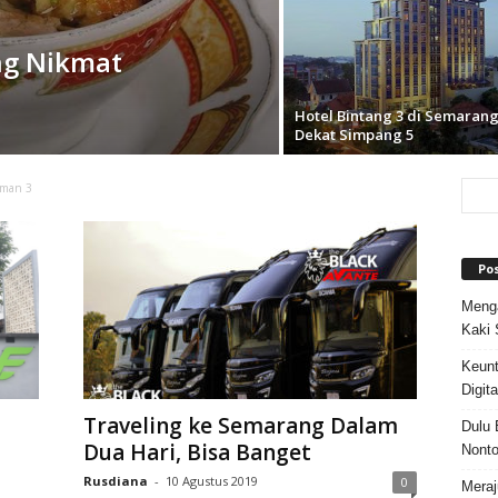
ng Nikmat
Hotel Bintang 3 di Semaran
Dekat Simpang 5
aman 3
Po
Menga
Kaki 
Keun
Digit
Traveling ke Semarang Dalam
Dulu 
Dua Hari, Bisa Banget
Nonto
Rusdiana
-
10 Agustus 2019
0
Meraj