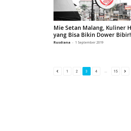
Mie Setan Malang, Kuliner H
yang Bisa Bikin Dower Bibir!
Rusdiana
-
1 September 2019
...
1
2
3
4
15