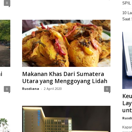
0
SPIL 
10 La
Saat 
i
Makanan Khas Dari Sumatera
Utara yang Menggoyang Lidah
Rusdiana
-
2 April 2020
0
0
Ke
Lay
unt
Rusd
Kapan 