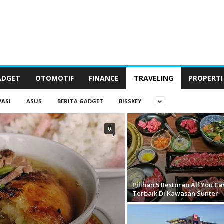
ADGET
OTOMOTIF
FINANCE
TRAVELING
PROPERTI
VASI
ASUS
BERITA GADGET
BISSKEY
0
Pilihan 5 Restoran All You Ca
Terbaik Di Kawasan Sunter