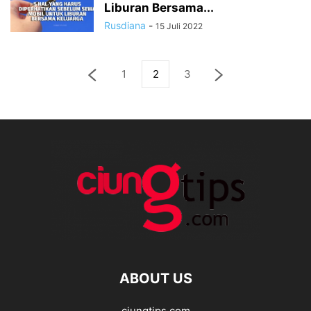
Liburan Bersama...
Rusdiana
-
15 Juli 2022
1
2
3
ABOUT US
ciungtips.com