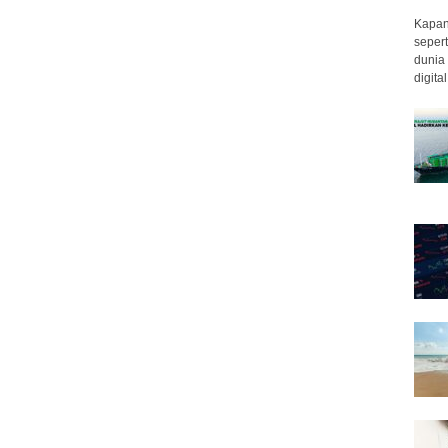
Kapan 
sepert
dunia 
digita