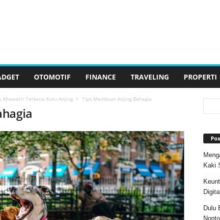
ADGET
OTOMOTIF
FINANCE
TRAVELING
PROPERTI
u Khawatir Terkena Kutu Anjing
Tips Membuat Anjing Bahagia
ahagia
Pos
Menga
Kaki 
Keunt
Digita
Dulu 
Nonto