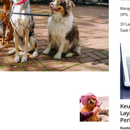
Meraj
SPIL 
10 La
Saat 
Keu
Lay
Per
Rusdi