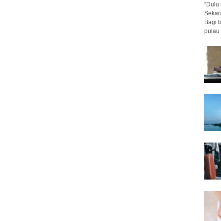
“Dulu 
Sekar
Bagi 
pulau 