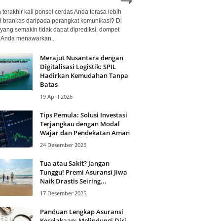
terakhir kali ponsel cerdas Anda terasa lebih
i brankas daripada perangkat komunikasi? Di
yang semakin tidak dapat diprediksi, dompet
l Anda menawarkan...
Merajut Nusantara dengan
Digitalisasi Logistik: SPIL
Hadirkan Kemudahan Tanpa
Batas
19 April 2026
Tips Pemula: Solusi Investasi
Terjangkau dengan Modal
Wajar dan Pendekatan Aman
24 Desember 2025
Tua atau Sakit? Jangan
Tunggu! Premi Asuransi Jiwa
Naik Drastis Seiring...
17 Desember 2025
Panduan Lengkap Asuransi
Kecelakaan: Melindungi Diri