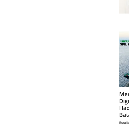
Mer
Digi
Had
Bat
Rusdi