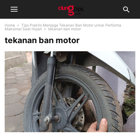
Home
Tips Praktis Menjaga Tekanan Ban Motor untuk Performa
Maksimal Saat Hujan
tekanan ban motor
tekanan ban motor