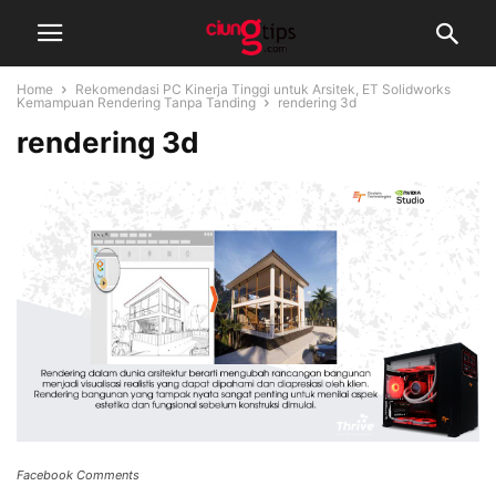
Home
Rekomendasi PC Kinerja Tinggi untuk Arsitek, ET Solidworks
Kemampuan Rendering Tanpa Tanding
rendering 3d
rendering 3d
Facebook Comments